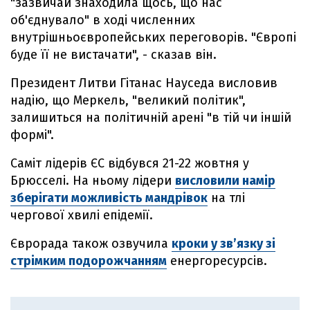
"зазвичай знаходила щось, що нас
об'єднувало" в ході численних
внутрішньоєвропейських переговорів. "Європі
буде її не вистачати", - сказав він.
Президент Литви Гітанас Науседа висловив
надію, що Меркель, "великий політик",
залишиться на політичній арені "в тій чи іншій
формі".
Саміт лідерів ЄС відбувся 21-22 жовтня у
Брюсселі. На ньому лідери
висловили намір
зберігати можливість мандрівок
на тлі
чергової хвилі епідемії.
Єврорада також озвучила
кроки у зв’язку зі
стрімким подорожчанням
енергоресурсів.