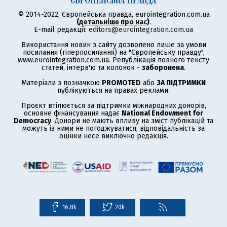
© 2014-2022, Європейська правда, eurointegration.com.ua
(
детальніше про нас
)
.
E-mail редакції:
editors@eurointegration.com.ua
Використання новин з сайту дозволено лише за умови
посилання (гіперпосилання) на "Європейську правду",
www.eurointegration.com.ua. Републікація повного тексту
статей, інтерв'ю та колонок -
заборонена
.
Матеріали з позначкою
PROMOTED
або
ЗА ПІДТРИМКИ
публікуються на правах реклами.
Проєкт втілюється за підтримки міжнародних донорів,
основне фінансування надає
National Endowment for
Democracy
. Донори не мають впливу на зміст публікацій та
можуть із ними не погоджуватися, відповідальність за
оцінки несе виключно редакція.
16,8k
20k