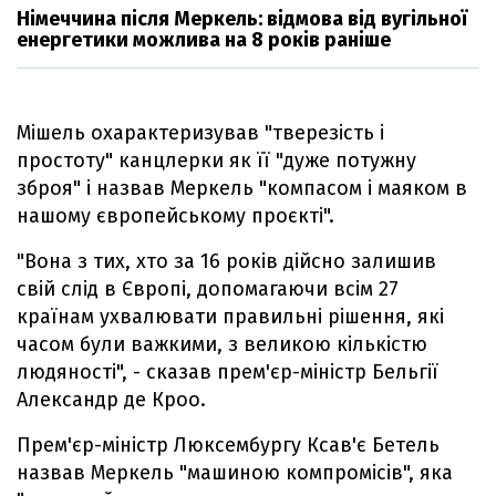
Німеччина після Меркель: відмова від вугільної
енергетики можлива на 8 років раніше
Мішель охарактеризував "тверезість і
простоту" канцлерки як її "дуже потужну
зброя" і назвав Меркель "компасом і маяком в
нашому європейському проєкті".
"Вона з тих, хто за 16 років дійсно залишив
свій слід в Європі, допомагаючи всім 27
країнам ухвалювати правильні рішення, які
часом були важкими, з великою кількістю
людяності", - сказав прем'єр-міністр Бельгії
Александр де Кроо.
Прем'єр-міністр Люксембургу Ксав'є Бетель
назвав Меркель "машиною компромісів", яка