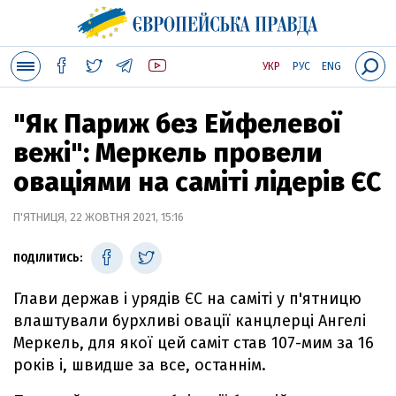
УКР
РУС
ENG
"Як Париж без Ейфелевої
вежі": Меркель провели
оваціями на саміті лідерів ЄС
П'ЯТНИЦЯ, 22 ЖОВТНЯ 2021, 15:16
ПОДІЛИТИСЬ:
Глави держав і урядів ЄС на саміті у п'ятницю
влаштували бурхливі овації канцлерці Ангелі
Меркель, для якої цей саміт став 107-мим за 16
років і, швидше за все, останнім.