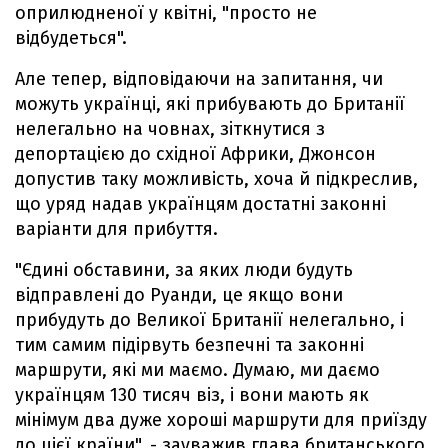
оприлюдненої у квітні, "просто не
відбудеться".
Але тепер, відповідаючи на запитання, чи
можуть українці, які прибувають до Британії
нелегально на човнах, зіткнутися з
депортацією до східної Африки, Джонсон
допустив таку можливість, хоча й підкреслив,
що уряд надав українцям достатні законні
варіанти для прибуття.
"Єдині обставини, за яких люди будуть
відправлені до Руанди, це якщо вони
прибудуть до Великої Британії нелегально, і
тим самим підірвуть безпечні та законні
маршрути, які ми маємо. Думаю, ми даємо
українцям 130 тисяч віз, і вони мають як
мінімум два дуже хороші маршрути для приїзду
до цієї країни", - зауважив глава британського