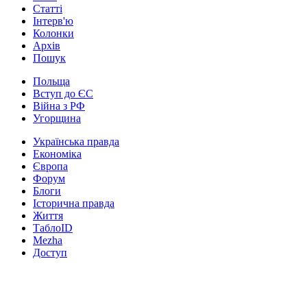
Статті
Інтерв'ю
Колонки
Архів
Пошук
Польща
Вступ до ЄС
Війна з РФ
Угорщина
Українська правда
Економіка
Європа
Форум
Блоги
Історична правда
Життя
ТаблоID
Mezha
Доступ