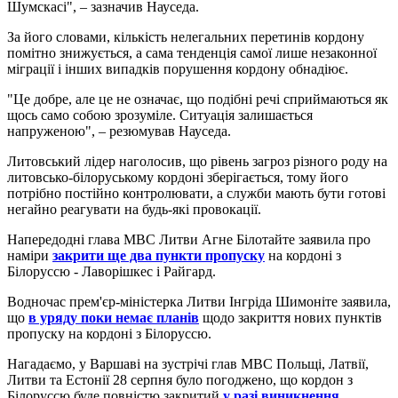
Шумскасі", – зазначив Науседа.
За його словами, кількість нелегальних перетинів кордону
помітно знижується, а сама тенденція самої лише незаконної
міграції і інших випадків порушення кордону обнадіює.
"Це добре, але це не означає, що подібні речі сприймаються як
щось само собою зрозуміле. Ситуація залишається
напруженою", – резюмував Науседа.
Литовський лідер наголосив, що рівень загроз різного роду на
литовсько-білоруському кордоні зберігається, тому його
потрібно постійно контролювати, а служби мають бути готові
негайно реагувати на будь-які провокації.
Напередодні глава МВС Литви Агне Білотайте заявила про
наміри
закрити ще два пункти пропуску
на кордоні з
Білоруссю - Лаворішкес і Райгард.
Водночас прем'єр-міністерка Литви Інгріда Шимоніте заявила,
що
в уряду поки немає планів
щодо закриття нових пунктів
пропуску на кордоні з Білоруссю.
Нагадаємо, у Варшаві на зустрічі глав МВС Польщі, Латвії,
Литви та Естонії 28 серпня було погоджено, що кордон з
Білоруссю буде повністю закритий
у разі виникнення