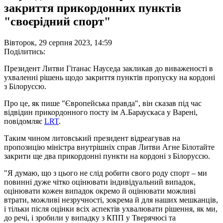
закриття прикордонних пунктів
"своєрідний спорт"
Вівторок, 29 серпня 2023, 14:59
Поділитись:
Президент Литви Гітанас Науседа закликав до виваженості в
ухваленні рішень щодо закриття пунктів пропуску на кордоні
з Білоруссю.
Про це, як пише "Європейська правда", він сказав під час
відвідин прикордонного посту ім А.Бараускаса у Варені,
повідомляє
LRT
.
Таким чином литовський президент відреагував на
пропозицію міністра внутрішніх справ Литви Агне Білотайте
закрити ще два прикордонні пункти на кордоні з Білоруссю.
"Я думаю, що з цього не слід робити свого роду спорт – ми
повинні дуже чітко оцінювати індивідуальний випадок,
оцінювати кожен випадок окремо й оцінювати можливі
втрати, можливі незручності, зокрема й для наших мешканців,
і тільки після оцінки всіх аспектів ухвалювати рішення, як ми,
до речі, і зробили у випадку з КПП у Тверячюсі та