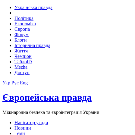
Українська правда
Політика
Економіка
Європа
Форум
Блоги
Історична правда
Життя
Чемпіон
ТаблоID
Mezha
Доступ
Укр
Рус
Eng
Європейська правда
Міжнародна безпека та євроінтеграція України
Навігатор угоди
Новини
Теми