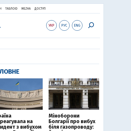
Н
ТАБЛОID
MEZHA
ДОСТУП
УКР
РУС
ENG
ЛОВНЕ
раїна
Міноборони
дреагувала на
Болгарії про вибух
цидент з вибухом
біля газопроводу: