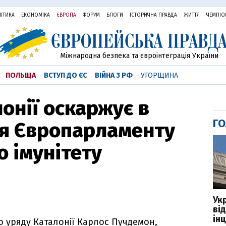
ІТИКА
ЕКОНОМІКА
ЄВРОПА
ФОРУМ
БЛОГИ
ІСТОРИЧНА ПРАВДА
ЖИТТЯ
ЧЕМПІО
Міжнародна безпека та євроінтеграція України
ПОЛЬЩА
ВСТУП ДО ЄС
ВІЙНА З РФ
УГОРЩИНА
лонії оскаржує в
ГО
ня Європарламенту
о імунітету
Ук
ві
ін
 уряду Каталонії Карлос Пучдемон,