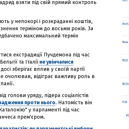
19:31
адрид взяти під свій прямий контроль
ть у непокорі і розкраданні коштів,
19:05
знення терміном до восьми років. За
едбачено максимальний термін
18:44
тися екстрадиції Пучдемона під час
ельгії та Італії
не увінчалися
18:22
осі зберігає вплив у своїй партії
ше очолював, відіграє важливу роль в
панії.
18:04
ід голови уряду, лідера соціалістів
овадження проти нього
. Натомість він
17:41
Каталонію" у парламенті під час
У
анчеса прем'єром.
епаратистів: як парламентські вибори