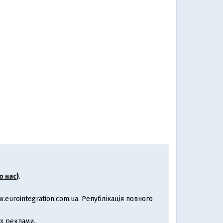
о нас
)
.
eurointegration.com.ua. Републікація повного
х реклами.