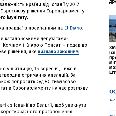
дро
лежність країни від Іспанії у 2017
ді Євросоюзу рішення Європарламенту
о імунітету.
ка правда" з посиланням на
El Diario
.
ми каталонськими депутатами-
і Коміном і Кларою Понсаті – подав до
ЗМ
еве рішення, яке
визнало законним
Іс
пр
міг
мо
но у п’ятницю, 15 вересня, і вже в
шт
дтвердив отримання апеляцій. За
також попросять Суд ЄС тимчасово
путатів Європарламенту на час розгляду
ОС
19:48
тік з Іспанії до Бельгії, щоб уникнути
я короткочасного проголошення