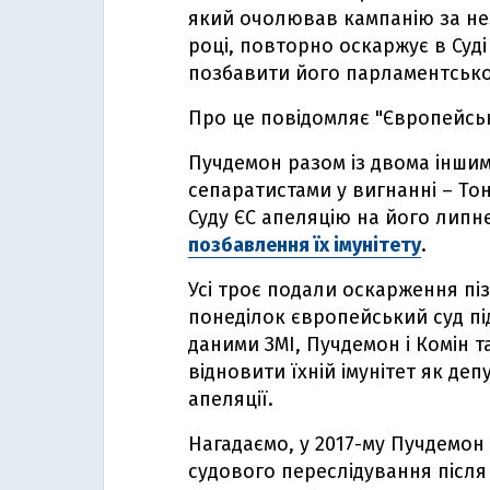
який очолював кампанію за неза
році, повторно оскаржує в Су
позбавити його парламентськог
Про це повідомляє "Європейсь
Пучдемон разом із двома інши
сепаратистами у вигнанні – Тон
Суду ЄС апеляцію на його липн
позбавлення їх імунітету
.
Усі троє подали оскарження піз
понеділок європейський суд пі
даними ЗМІ, Пучдемон і Комін 
відновити їхній імунітет як де
апеляції.
Нагадаємо, у 2017-му Пучдемон в
судового переслідування післ