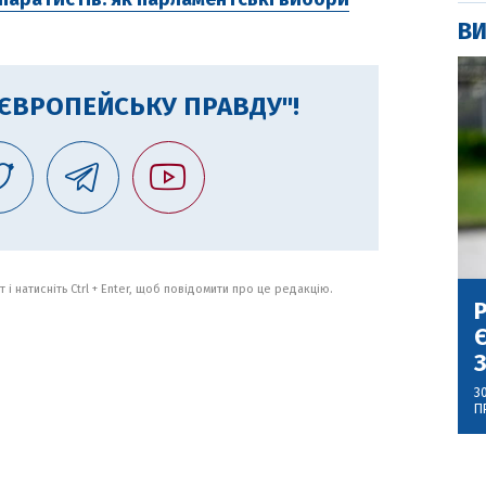
ВИ
"ЄВРОПЕЙСЬКУ ПРАВДУ"!
 і натисніть Ctrl + Enter, щоб повідомити про це редакцію.
Р
Є
З
3
П