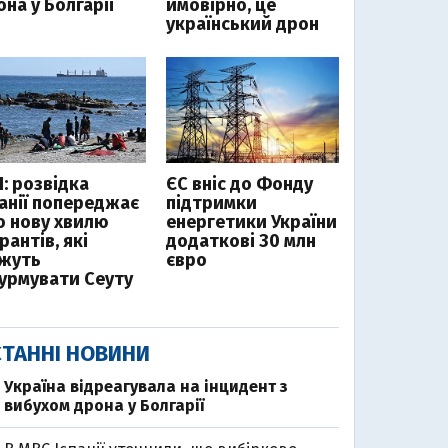
на у Болгарії
ймовірно, це
український дрон
І: розвідка
ЄС вніс до Фонду
панії попереджає
підтримки
о нову хвилю
енергетики України
рантів, які
додаткові 30 млн
жуть
євро
урмувати Сеуту
ТАННІ НОВИНИ
Україна відреагувала на інцидент з
вибухом дрона у Болгарії