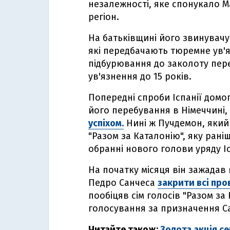
незалежності, яке спонукало М
регіон.
На батьківщині його звинувачую
які передбачають тюремне ув'я
підбурювання до заколоту пер
ув'язнення до 15 років.
Попередні спроби Іспанії домог
його перебування в Німеччині, Б
успіхом.
Нині ж Пучдемон, який д
"Разом за Каталонію", яку рані
обранні нового голови уряду Іс
На початку місяця він зажадав в
Педро Санчеса
закрити всі пр
пообіцяв сім голосів "Разом за 
голосування за призначення С
Читайте також:
Золота акція с