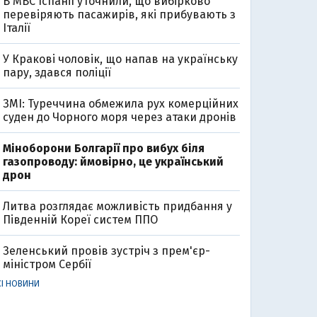
В МВС Іспанії уточнили, що вибірково
перевіряють пасажирів, які прибувають з
Італії
У Кракові чоловік, що напав на українську
пару, здався поліції
ЗМІ: Туреччина обмежила рух комерційних
суден до Чорного моря через атаки дронів
Міноборони Болгарії про вибух біля
газопроводу: ймовірно, це український
дрон
Литва розглядає можливість придбання у
Південній Кореї систем ППО
Зеленський провів зустріч з прем'єр-
міністром Сербії
СІ НОВИНИ