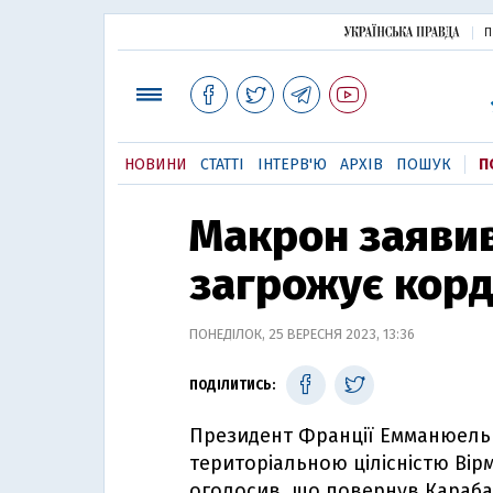
П
НОВИНИ
СТАТТІ
ІНТЕРВ'Ю
АРХІВ
ПОШУК
П
Макрон заяви
загрожує корд
ПОНЕДІЛОК, 25 ВЕРЕСНЯ 2023, 13:36
ПОДІЛИТИСЬ:
Президент Франції Емманюель
територіальною цілісністю Вірм
оголосив, що повернув Карабах