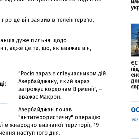
йм
ук
про це він заявив в телеінтерв'ю,
ранція дуже пильна щодо
нії, адже це те, що, як вважає він,
ЄС
пі
"Росія зараз є співучасником дій
ен
до
Азербайджану, який зараз
і:
єв
загрожує кордонам Вірменії", –
вважає Макрон.
ОС
Азербайджан почав
"антитерористичну" операцію
18:22
ї міжнародно визнаної території, 19
нчення наступного дня.