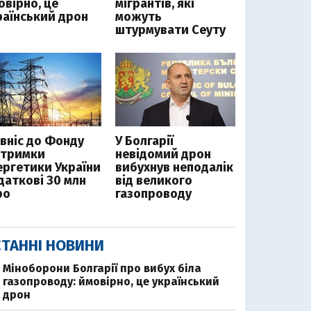
овірно, це
мігрантів, які
раїнський дрон
можуть
штурмувати Сеуту
 вніс до Фонду
У Болгарії
дтримки
невідомий дрон
ергетики України
вибухнув неподалік
даткові 30 млн
від великого
ро
газопроводу
ТАННІ НОВИНИ
Міноборони Болгарії про вибух біла
газопроводу: ймовірно, це український
дрон