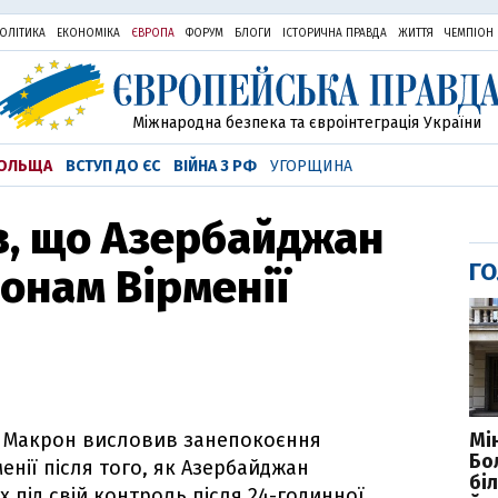
ОЛІТИКА
ЕКОНОМІКА
ЄВРОПА
ФОРУМ
БЛОГИ
ІСТОРИЧНА ПРАВДА
ЖИТТЯ
ЧЕМПІОН
Міжнародна безпека та євроінтеграція України
ОЛЬЩА
ВСТУП ДО ЄС
ВІЙНА З РФ
УГОРЩИНА
в, що Азербайджан
ГО
онам Вірменії
Мі
 Макрон висловив занепокоєння
Бо
енії після того, як Азербайджан
бі
 під свій контроль після 24-годинної