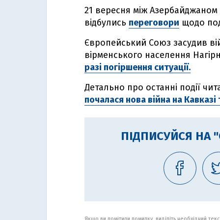
21 вересня між Азербайджаном
відбулись
переговори
щодо под
Європейський Союз засудив вій
вірменського населення Нагірн
разі погіршення ситуації.
Детально про останні події чита
почалася нова війна на Кавказі 
ПІДПИСУЙСЯ НА 
Якщо ви помітили помилку, виділіть необхідний текст