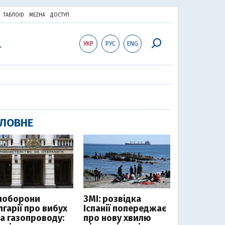
ТАБЛОID
MEZHA
ДОСТУП
УКР
РУС
ENG
ЛОВНЕ
ноборони
ЗМІ: розвідка
лгарії про вибух
Іспанії попереджає
ла газопроводу:
про нову хвилю