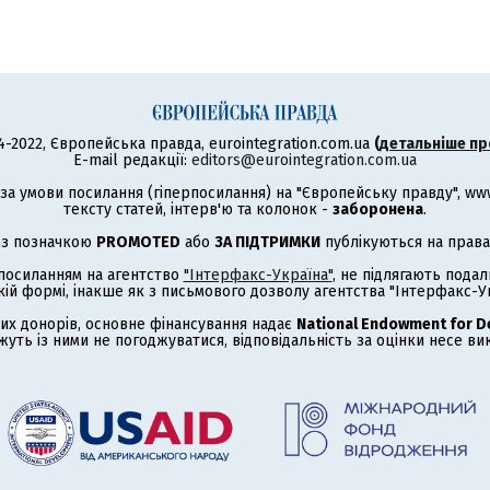
4-2022, Європейська правда, eurointegration.com.ua
(
детальніше пр
E-mail редакції:
editors@eurointegration.com.ua
а умови посилання (гіперпосилання) на "Європейську правду", www.
тексту статей, інтерв'ю та колонок -
заборонена
.
 з позначкою
PROMOTED
або
ЗА ПІДТРИМКИ
публікуються на права
з посиланням на агентство
"Інтерфакс-Україна"
, не підлягають под
кій формі, інакше як з письмового дозволу агентства "Інтерфакс-Ук
их донорів, основне фінансування надає
National Endowment for 
жуть із ними не погоджуватися, відповідальність за оцінки несе в