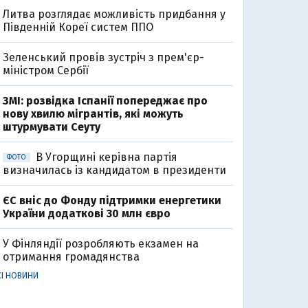
Литва розглядає можливість придбання у
Південній Кореї систем ППО
Зеленський провів зустріч з прем'єр-
міністром Сербії
ЗМІ: розвідка Іспанії попереджає про
нову хвилю мігрантів, які можуть
штурмувати Сеуту
В Угорщині керівна партія
ФОТО
визначилась із кандидатом в президенти
ЄС вніс до Фонду підтримки енергетики
України додаткові 30 млн євро
У Фінляндії розробляють екзамен на
отримання громадянства
СІ НОВИНИ