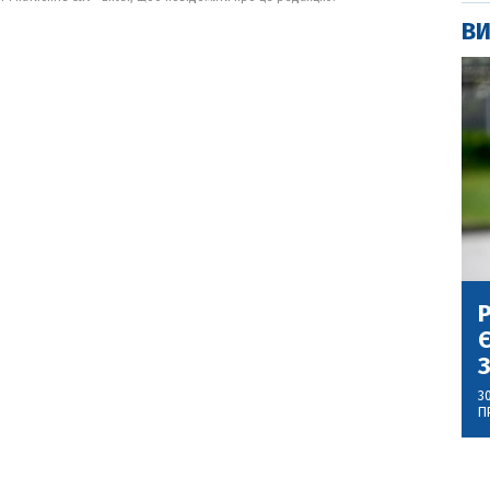
ВИ
Р
Є
З
3
П