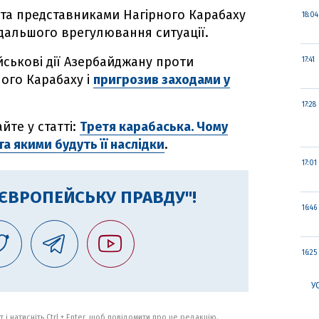
 та представниками Нагірного Карабаху
18:04
альшого врегулювання ситуації.
ськові дії Азербайджану проти
17:41
ого Карабаху і
пригрозив заходами у
17:28
йте у статті:
Третя карабаська. Чому
та якими будуть її наслідки
.
17:01
"ЄВРОПЕЙСЬКУ ПРАВДУ"!
16:46
16:25
У
 і натисніть Ctrl + Enter, щоб повідомити про це редакцію.