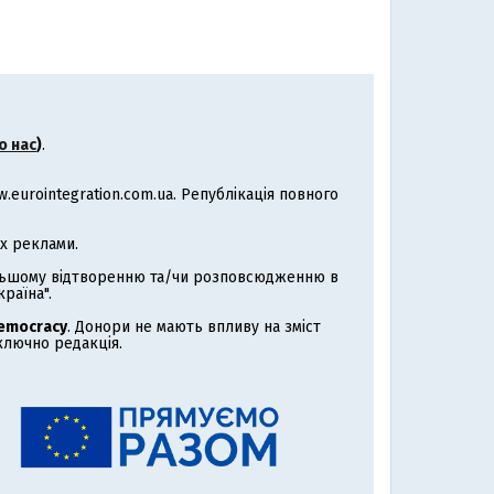
о нас
)
.
eurointegration.com.ua. Републікація повного
х реклами.
альшому відтворенню та/чи розповсюдженню в
раїна".
Democracy
. Донори не мають впливу на зміст
иключно редакція.