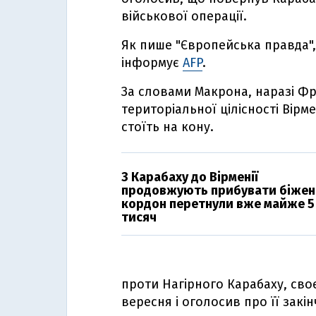
військової операції.
Як пише "Європейська правда", 
інформує
AFP
.
За словами Макрона, наразі Ф
територіальної цілісності Вірме
стоїть на кону.
З Карабаху до Вірменії
продовжують прибувати біженц
кордон перетнули вже майже 5
тисяч
проти Нагірного Карабаху, своє
вересня і оголосив про її закі