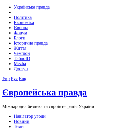
Українська правда
Політика
Економіка
Європа
Форум
Блоги
Історична правда
Життя
Чемпіон
ТаблоID
Mezha
Доступ
Укр
Рус
Eng
Європейська правда
Міжнародна безпека та євроінтеграція України
Навігатор угоди
Новини
Теми