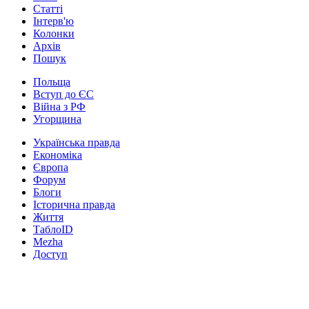
Статті
Інтерв'ю
Колонки
Архів
Пошук
Польща
Вступ до ЄС
Війна з РФ
Угорщина
Українська правда
Економіка
Європа
Форум
Блоги
Історична правда
Життя
ТаблоID
Mezha
Доступ