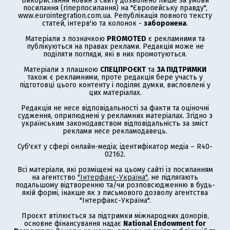
Використання новин з сайту дозволено лише за умови
посилання (гіперпосилання) на "Європейську правду",
www.eurointegration.com.ua. Републікація повного тексту
статей, інтерв'ю та колонок -
заборонена
.
Матеріали з позначкою
PROMOTED
є рекламними та
публікуються на правах реклами. Редакція може не
поділяти погляди, які в них промотуються.
Матеріали з плашкою
СПЕЦПРОЄКТ
та
ЗА ПІДТРИМКИ
також є рекламними, проте редакція бере участь у
підготовці цього контенту і поділяє думки, висловлені у
цих матеріалах.
Редакція не несе відповідальності за факти та оціночні
судження, оприлюднені у рекламних матеріалах. Згідно з
українським законодавством відповідальність за зміст
реклами несе рекламодавець.
Суб'єкт у сфері онлайн-медіа; ідентифікатор медіа – R40-
02162.
Всі матеріали, які розміщені на цьому сайті із посиланням
на агентство
"Інтерфакс-Україна"
, не підлягають
подальшому відтворенню та/чи розповсюдженню в будь-
якій формі, інакше як з письмового дозволу агентства
"Інтерфакс-Україна".
Проєкт втілюється за підтримки міжнародних донорів,
основне фінансування надає
National Endowment for