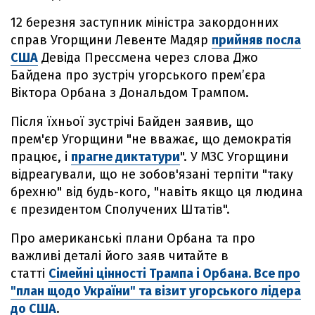
12 березня заступник міністра закордонних
справ Угорщини Левенте Мадяр
прийняв посла
США
Девіда Прессмена через слова Джо
Байдена про зустріч угорського прем’єра
Віктора Орбана з Дональдом Трампом.
Після їхньої зустрічі Байден заявив, що
прем'єр Угорщини "не вважає, що демократія
працює, і
прагне диктатури
". У МЗС Угорщини
відреагували, що не зобов'язані терпіти "таку
брехню" від будь-кого, "навіть якщо ця людина
є президентом Сполучених Штатів".
Про американські плани Орбана та про
важливі деталі його заяв читайте в
статті
Сімейні цінності Трампа і Орбана. Все про
"план щодо України" та візит угорського лідера
до США
.