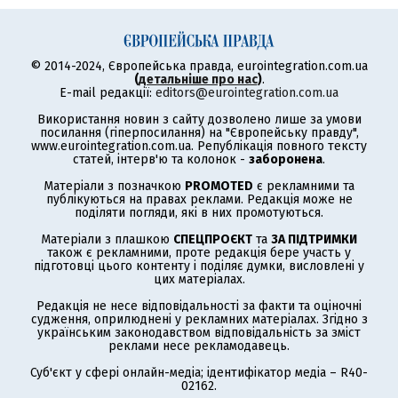
© 2014-2024, Європейська правда, eurointegration.com.ua
(
детальніше про нас
)
.
E-mail редакції:
editors@eurointegration.com.ua
Використання новин з сайту дозволено лише за умови
посилання (гіперпосилання) на "Європейську правду",
www.eurointegration.com.ua. Републікація повного тексту
статей, інтерв'ю та колонок -
заборонена
.
Матеріали з позначкою
PROMOTED
є рекламними та
публікуються на правах реклами. Редакція може не
поділяти погляди, які в них промотуються.
Матеріали з плашкою
СПЕЦПРОЄКТ
та
ЗА ПІДТРИМКИ
також є рекламними, проте редакція бере участь у
підготовці цього контенту і поділяє думки, висловлені у
цих матеріалах.
Редакція не несе відповідальності за факти та оціночні
судження, оприлюднені у рекламних матеріалах. Згідно з
українським законодавством відповідальність за зміст
реклами несе рекламодавець.
Суб'єкт у сфері онлайн-медіа; ідентифікатор медіа – R40-
02162.