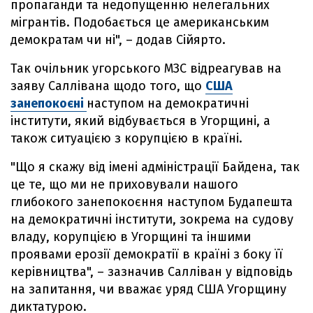
пропаганди та недопущенню нелегальних
мігрантів. Подобається це американським
демократам чи ні", – додав Сійярто.
Так очільник угорського МЗС відреагував на
заяву Саллівана щодо того, що
США
занепокоєні
наступом на демократичні
інститути, який відбувається в Угорщині, а
також ситуацією з корупцією в країні.
"Що я скажу від імені адміністрації Байдена, так
це те, що ми не приховували нашого
глибокого занепокоєння наступом Будапешта
на демократичні інститути, зокрема на судову
владу, корупцією в Угорщині та іншими
проявами ерозії демократії в країні з боку її
керівництва", – зазначив Салліван у відповідь
на запитання, чи вважає уряд США Угорщину
диктатурою.