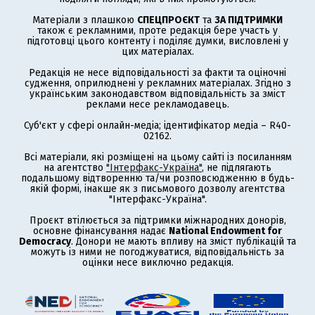
Матеріали з плашкою
СПЕЦПРОЄКТ
та
ЗА ПІДТРИМКИ
також є рекламними, проте редакція бере участь у
підготовці цього контенту і поділяє думки, висловлені у
цих матеріалах.
Редакція не несе відповідальності за факти та оціночні
судження, оприлюднені у рекламних матеріалах. Згідно з
українським законодавством відповідальність за зміст
реклами несе рекламодавець.
Суб'єкт у сфері онлайн-медіа; ідентифікатор медіа – R40-
02162.
Всі матеріали, які розміщені на цьому сайті із посиланням
на агентство
"Інтерфакс-Україна"
, не підлягають
подальшому відтворенню та/чи розповсюдженню в будь-
якій формі, інакше як з письмового дозволу агентства
"Інтерфакс-Україна".
Проєкт втілюється за підтримки міжнародних донорів,
основне фінансування надає
National Endowment for
Democracy
. Донори не мають впливу на зміст публікацій та
можуть із ними не погоджуватися, відповідальність за
оцінки несе виключно редакція.