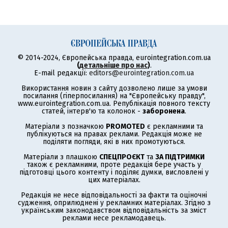
© 2014-2024, Європейська правда, eurointegration.com.ua
(
детальніше про нас
)
.
E-mail редакції:
editors@eurointegration.com.ua
Використання новин з сайту дозволено лише за умови
посилання (гіперпосилання) на "Європейську правду",
www.eurointegration.com.ua. Републікація повного тексту
статей, інтерв'ю та колонок -
заборонена
.
Матеріали з позначкою
PROMOTED
є рекламними та
публікуються на правах реклами. Редакція може не
поділяти погляди, які в них промотуються.
Матеріали з плашкою
СПЕЦПРОЄКТ
та
ЗА ПІДТРИМКИ
також є рекламними, проте редакція бере участь у
підготовці цього контенту і поділяє думки, висловлені у
цих матеріалах.
Редакція не несе відповідальності за факти та оціночні
судження, оприлюднені у рекламних матеріалах. Згідно з
українським законодавством відповідальність за зміст
реклами несе рекламодавець.