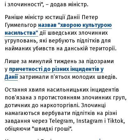
і злочинності", – додав міністр.
Раніше міністр юстиції Данії Петер
Гуммельгор
назвав "хворою культурою
насильства"
дії шведських злочинних
угруповань, які вербують підлітків для
найманих убивств на данській території.
Лише за минулий тиждень за підозрами
у
причетності до різних інцидентів у
Данії
затримали п’ятьох молодих шведів.
Остання хвиля насильницьких інцидентів
пов’язана з протистоянням злочинних груп,
дотичних до наркоторгівлі. Злочинці
намагаються вербувати підлітків на різні
завдання через Telegram, Instagram і Tiktok,
обіцяючи "швидкі гроші".