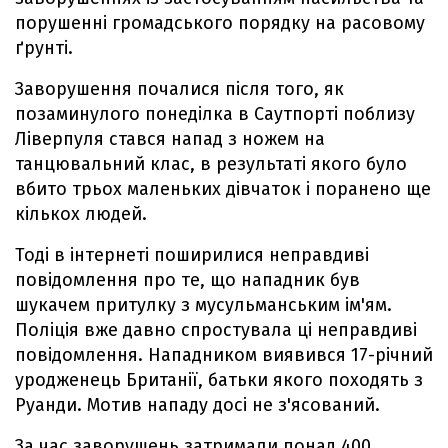
порушенні громадського порядку на расовому
ґрунті.
Заворушення почалися після того, як
позаминулого понеділка в Саутпорті поблизу
Ліверпуля стався напад з ножем на
танцювальний клас, в результаті якого було
вбито трьох маленьких дівчаток і поранено ще
кількох людей.
Тоді в інтернеті поширилися неправдиві
повідомлення про те, що нападник був
шукачем притулку з мусульманським ім'ям.
Поліція вже давно спростувала ці неправдиві
повідомлення. Нападником виявився 17-річний
уродженець Британії, батьки якого походять з
Руанди. Мотив нападу досі не з'ясований.
За час заворушень затримали понад 400