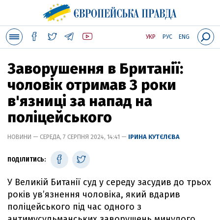
УКР
РУС
ENG
Заворушення в Британії:
чоловік отримав 3 роки
в'язниці за напад на
поліцейського
НОВИНИ — СЕРЕДА, 7 СЕРПНЯ 2024, 14:41 —
ІРИНА КУТЄЛЄВА
ПОДІЛИТИСЬ:
У Великій Битанії суд у середу засудив до трьох
років ув’язнення чоловіка, який вдарив
поліцейського під час одного з
антимусульманських заворушень минулого