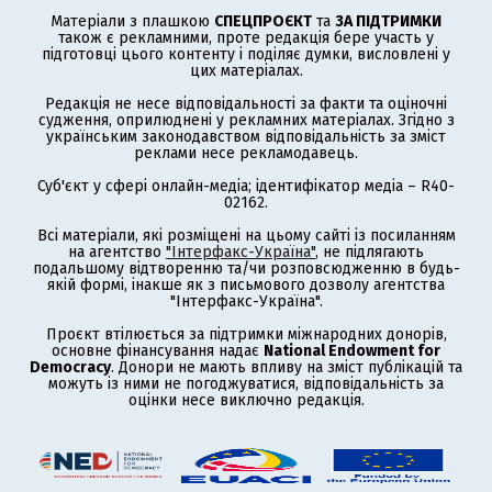
Матеріали з плашкою
СПЕЦПРОЄКТ
та
ЗА ПІДТРИМКИ
також є рекламними, проте редакція бере участь у
підготовці цього контенту і поділяє думки, висловлені у
цих матеріалах.
Редакція не несе відповідальності за факти та оціночні
судження, оприлюднені у рекламних матеріалах. Згідно з
українським законодавством відповідальність за зміст
реклами несе рекламодавець.
Суб'єкт у сфері онлайн-медіа; ідентифікатор медіа – R40-
02162.
Всі матеріали, які розміщені на цьому сайті із посиланням
на агентство
"Інтерфакс-Україна"
, не підлягають
подальшому відтворенню та/чи розповсюдженню в будь-
якій формі, інакше як з письмового дозволу агентства
"Інтерфакс-Україна".
Проєкт втілюється за підтримки міжнародних донорів,
основне фінансування надає
National Endowment for
Democracy
. Донори не мають впливу на зміст публікацій та
можуть із ними не погоджуватися, відповідальність за
оцінки несе виключно редакція.