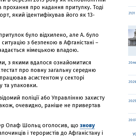
в прохання про надання притулку. Тоді
рт, який ідентифікував його як 13-
21:31
притулок було відхилено, але А. було
ситуацію з безпекою в Афганістані –
 надається німецькою владою.
ми, з якими вдалося ознайомитися
20:44
в атестат про повну загальну середню
ів працював асистентом у секторі
20:26
у та упаковки.
відомий поліції або Управлінню захисту
20:25
 також, очевидно, раніше не привертав
20:0
лер Олаф Шольц оголосив, що
знову
лочинців і терористів до Афганістану і
У