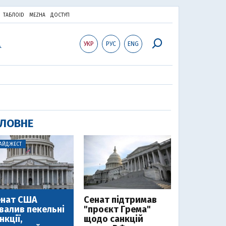
ТАБЛОID
MEZHA
ДОСТУП
УКР
РУС
ENG
ЛОВНЕ
АЙДЖЕСТ
енат США
Cенат підтримав
валив пекельні
"проєкт Грема"
нкції,
щодо санкцій