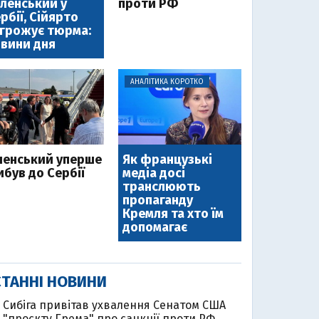
ленський у
проти РФ
рбії, Сійярто
грожує тюрма:
вини дня
АНАЛІТИКА КОРОТКО
ленський уперше
Як французькі
ибув до Сербії
медіа досі
транслюють
пропаганду
Кремля та хто їм
допомагає
ТАННІ НОВИНИ
Cибіга привітав ухвалення Сенатом США
"проєкту Грема" про санкції проти РФ