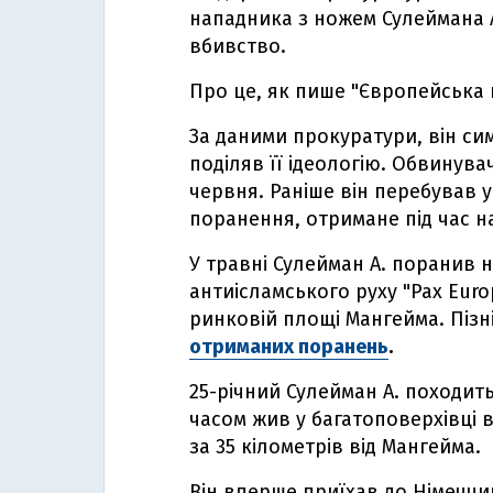
нападника з ножем Сулеймана А.
вбивство.
Про це, як пише "Європейська 
За даними прокуратури, він сим
поділяв її ідеологію. Обвинува
червня. Раніше він перебував 
поранення, отримане під час н
У травні Сулейман А. поранив н
антиісламського руху "Pax Euro
ринковій площі Мангейма. Пізн
отриманих поранень
.
25-річний Сулейман А. походить 
часом жив у багатоповерхівці в
за 35 кілометрів від Мангейма.
Він вперше приїхав до Німеччин