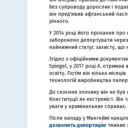
без супроводу дорослих і пода
він пред'явив афганський паспо
річного.
У 2014 році його прохання про 
заборонено депортувати через 
найнижчий статус захисту, що
Згідно з офіційними документа
Spiegel, у 2017 році А. отрима
освіту. Потім він кілька місяц
технологій виробництва папер
До скоєння злочину він не був 
Конституції як екстреміст. Він
уваги у кримінальних справах.
Після нападу у Мангеймі канц
дозволить депортацію
тяжких з