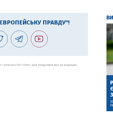
ВИ
"ЄВРОПЕЙСЬКУ ПРАВДУ"!
 і натисніть Ctrl + Enter, щоб повідомити про це редакцію.
Р
Є
З
3
П