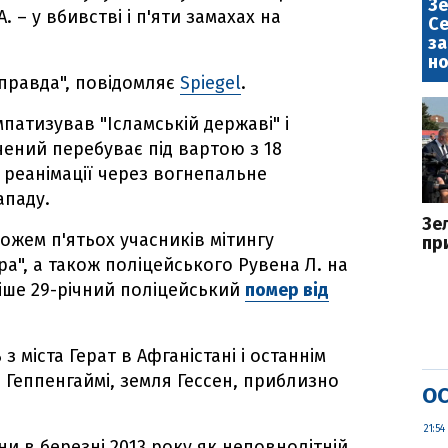
Зе
 – у вбивстві і п'яти замахах на
Се
за
но
правда", повідомляє
Spiegel
.
патизував "Ісламській державі" і
чений перебуває під вартою з 18
у реанімації через вогнепальне
ападу.
Зе
ожем п'ятьох учасників мітингу
пр
pa", а також поліцейського Рувена Л. на
іше 29-річний поліцейський
помер від
з міста Герат в Афганістані і останнім
 Геппенгаймі, земля Гессен, приблизно
ОС
21:54
и в березні 2013 року як неповнолітній