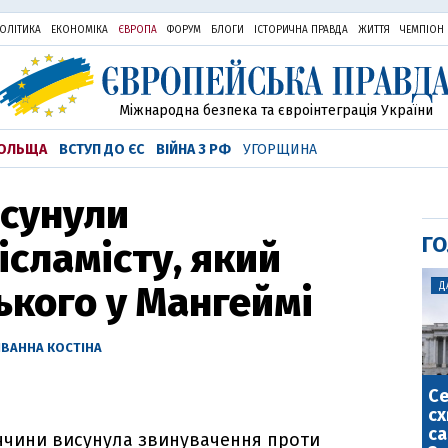
ОЛІТИКА
ЕКОНОМІКА
ЄВРОПА
ФОРУМ
БЛОГИ
ІСТОРИЧНА ПРАВДА
ЖИТТЯ
ЧЕМПІОН
Міжнародна безпека та євроінтеграція України
ОЛЬЩА
ВСТУП ДО ЄС
ВІЙНА З РФ
УГОРЩИНА
исунули
ГО
ісламісту, який
ького у Мангеймі
Д
ІВАННА КОСТІНА
С
сх
са
ччини висунула звинувачення проти