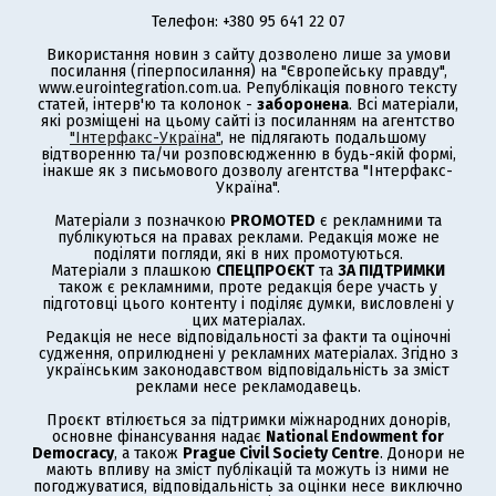
Телефон: +380 95 641 22 07
Використання новин з сайту дозволено лише за умови
посилання (гіперпосилання) на "Європейську правду",
www.eurointegration.com.ua. Републікація повного тексту
статей, інтерв'ю та колонок -
заборонена
. Всі матеріали,
які розміщені на цьому сайті із посиланням на агентство
"Інтерфакс-Україна"
, не підлягають подальшому
відтворенню та/чи розповсюдженню в будь-якій формі,
інакше як з письмового дозволу агентства "Інтерфакс-
Україна".
Матеріали з позначкою
PROMOTED
є рекламними та
публікуються на правах реклами. Редакція може не
поділяти погляди, які в них промотуються.
Матеріали з плашкою
СПЕЦПРОЄКТ
та
ЗА ПІДТРИМКИ
також є рекламними, проте редакція бере участь у
підготовці цього контенту і поділяє думки, висловлені у
цих матеріалах.
Редакція не несе відповідальності за факти та оціночні
судження, оприлюднені у рекламних матеріалах. Згідно з
українським законодавством відповідальність за зміст
реклами несе рекламодавець.
Проєкт втілюється за підтримки міжнародних донорів,
основне фінансування надає
National Endowment for
Democracy
, а також
Prague Civil Society Centre
. Донори не
мають впливу на зміст публікацій та можуть із ними не
погоджуватися, відповідальність за оцінки несе виключно