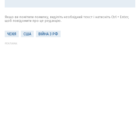
Якщо ви помітили помилку, виділіть необхідний текст і натисніть Ctrl + Enter,
щоб повідомити про це редакцію.
ЧЕХІЯ
США
ВІЙНА З РФ
РЕКЛАМА: