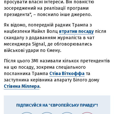
просувати власні інтереси. Він повністю
зосереджений на реалізації програми
президента", – пояснило інше джерело.
Як відомо, попередній радник Трампа з
нацбезпеки Майкл Волц
втратив посаду
після
скандалу з додаванням журналіста в чат
месенджера Signal, де обговорювались
військові удари по Ємену.
Після цього ЗМІ називали кількох претендентів
на цю посаду, зокрема спеціального
посланника Трампа
Стіва Віткоффа
та
заступника керівника апарату Білого дому
Стівена Міллера
.
ПІДПИСУЙСЯ НА "ЄВРОПЕЙСЬКУ ПРАВДУ"!