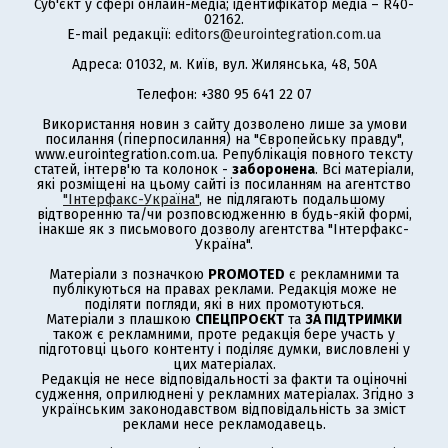
Суб'єкт у сфері онлайн-медіа; ідентифікатор медіа – R40-
02162.
E-mail редакції:
editors@eurointegration.com.ua
Адреса: 01032, м. Київ, вул. Жилянська, 48, 50А
Телефон: +380 95 641 22 07
Використання новин з сайту дозволено лише за умови
посилання (гіперпосилання) на "Європейську правду",
www.eurointegration.com.ua. Републікація повного тексту
статей, інтерв'ю та колонок -
заборонена
. Всі матеріали,
які розміщені на цьому сайті із посиланням на агентство
"Інтерфакс-Україна"
, не підлягають подальшому
відтворенню та/чи розповсюдженню в будь-якій формі,
інакше як з письмового дозволу агентства "Інтерфакс-
Україна".
Матеріали з позначкою
PROMOTED
є рекламними та
публікуються на правах реклами. Редакція може не
поділяти погляди, які в них промотуються.
Матеріали з плашкою
СПЕЦПРОЄКТ
та
ЗА ПІДТРИМКИ
також є рекламними, проте редакція бере участь у
підготовці цього контенту і поділяє думки, висловлені у
цих матеріалах.
Редакція не несе відповідальності за факти та оціночні
судження, оприлюднені у рекламних матеріалах. Згідно з
українським законодавством відповідальність за зміст
реклами несе рекламодавець.