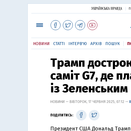
П
НОВИНИ
СТАТТІ
ІНТЕРВ'Ю
АРХІВ
ПОШУК
П
Трамп достро
саміт G7, де п
із Зеленським
НОВИНИ — ВІВТОРОК, 17 ЧЕРВНЯ 2025, 07:12 —
ПОДІЛИТИСЬ:
Президент США Дональд Трамп 