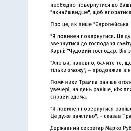
необхідно повернутися до Ваши
"якнайшвидше", щоб впоратися 
Про це, як пише "Європейська 
"Я повинен повернутися. Це ду
звернутися до господаря саміту
Карні: "Чудовий господар. Він 
"Але ви, напевно, бачите те, щ
тільки зможу", – продовжив він
Помічники Трампа раніше оголо
увечері, на день раніше, ніж п
справи вдома.
"Я повинен повернутися раніше
Це дуже важливо", – сказав Тр
Державний секретар Марко Руб