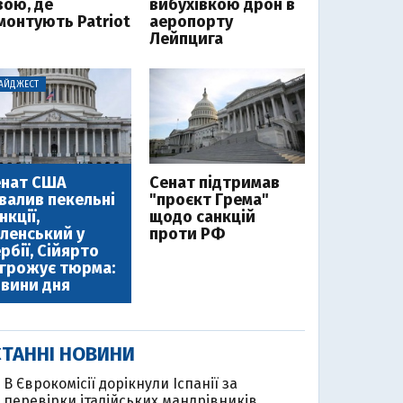
зою, де
вибухівкою дрон в
монтують Patriot
аеропорту
Лейпцига
АЙДЖЕСТ
енат США
Cенат підтримав
валив пекельні
"проєкт Грема"
нкції,
щодо санкцій
ленський у
проти РФ
рбії, Сійярто
грожує тюрма:
вини дня
ТАННІ НОВИНИ
В Єврокомісії дорікнули Іспанії за
перевірки італійських мандрівників