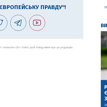
"ЄВРОПЕЙСЬКУ ПРАВДУ"!
У
ВИ
 і натисніть Ctrl + Enter, щоб повідомити про це редакцію.
Р
Є
З
3