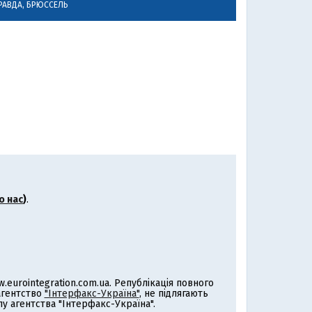
РАВДА, БРЮССЕЛЬ
о нас
)
.
eurointegration.com.ua. Републікація повного
 агентство
"Інтерфакс-Україна"
, не підлягають
 агентства "Інтерфакс-Україна".