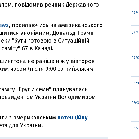
мпом, повідомив речник Державного
09:54
ews
, посилаючись на американського
шитися анонімним, Дональд Трамп
09:44
пеки "бути готовою в Ситуаційній
саміту" G7 в Канаді.
09:2
шингтона не раніше ніж у вівторок
ким часом (після 9:00 за київським
08:53
саміту "Групи семи" планувалась
президентом України Володимиром
08:43
ити з американським
потенційну
та для України.
08:17