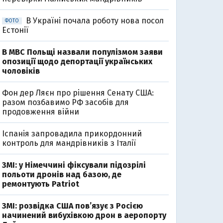
В Україні почала роботу нова посол
ФОТО
Естонії
В МВС Польщі назвали популізмом заяви
опозиції щодо депортації українських
чоловіків
Фон дер Ляєн про рішення Сенату США:
0
разом позбавимо РФ засобів для
продовження війни
Іспанія запровадила прикордонний
контроль для мандрівників з Італії
ЗМІ: у Німеччині фіксували підозрілі
польоти дронів над базою, де
ремонтують Patriot
ЗМІ: розвідка США пов’язує з Росією
начинений вибухівкою дрон в аеропорту