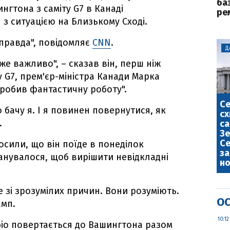
ба
нгтона з саміту G7 в Канаді
ре
з ситуацією на Близькому Сході.
правда", повідомляє
CNN
.
Д
же важливо", – сказав він, перш ніж
 G7, прем'єр-міністра Канади Марка
зробив фантастичну роботу".
С
о бачу я. І я повинен повернутися, як
сх
.
са
Зе
Се
сили, що він поїде в понеділок
за
ланувалося, щоб вирішити невідкладні
но
 зі зрозумілих причин. Вони розуміють.
ОС
амп.
10:12
іо повертається до Вашингтона разом