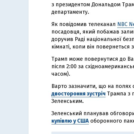
з президентом Дональдом Тра
департаменту.
Як повідомив телеканал
NBC N
посадовця, який побажав зали
доручив Раді національної без
кімнаті, коли він повернеться з 
Трамп може повернутися до Ва
після 2:00 за східноамерикансь
часом).
Варто зазначити, що на полях 
двостороння зустріч
Трампа з 
Зеленським.
Зеленський планував обговор
купівлю у США
оборонного паке