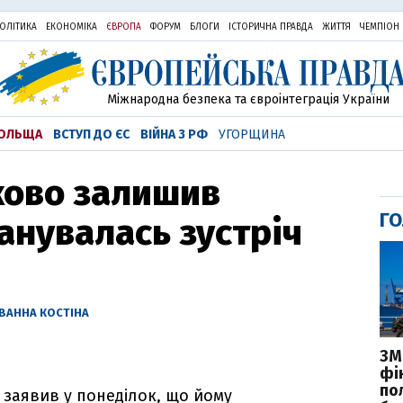
ОЛІТИКА
ЕКОНОМІКА
ЄВРОПА
ФОРУМ
БЛОГИ
ІСТОРИЧНА ПРАВДА
ЖИТТЯ
ЧЕМПІОН
Міжнародна безпека та євроінтеграція України
ОЛЬЩА
ВСТУП ДО ЄС
ВІЙНА З РФ
УГОРЩИНА
ково залишив
ГО
ланувалась зустріч
ІВАННА КОСТІНА
ЗМІ
фі
по
заявив у понеділок, що йому