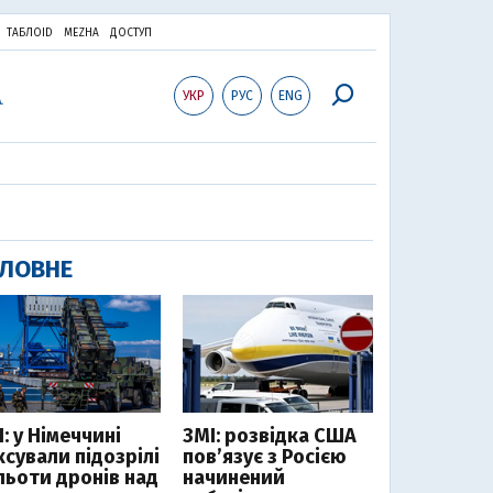
ТАБЛОID
MEZHA
ДОСТУП
УКР
РУС
ENG
ЛОВНЕ
: у Німеччині
ЗМІ: розвідка США
ксували підозрілі
пов’язує з Росією
льоти дронів над
начинений