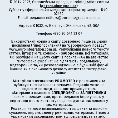
© 2014-2025, Європейська правда, eurointegration.com.ua
(
детальніше про нас
)
.
Суб'єкт у сфері онлайн-медіа; ідентифікатор медіа – R40-
02162.
E-mail редакції:
editors@eurointegration.com.ua
Адреса: 01032, м. Київ, вул. Жилянська, 48, 50А
Телефон: +380 95 641 22 07
Використання новин з сайту дозволено лише за умови
посилання (гіперпосилання) на "Європейську правду",
www.eurointegration.com.ua. Републікація повного тексту
статей, інтерв'ю та колонок -
заборонена
. Всі матеріали,
які розміщені на цьому сайті із посиланням на агентство
"Інтерфакс-Україна"
, не підлягають подальшому
відтворенню та/чи розповсюдженню в будь-якій формі,
інакше як з письмового дозволу агентства "Інтерфакс-
Україна".
Матеріали з позначкою
PROMOTED
є рекламними та
публікуються на правах реклами. Редакція може не
поділяти погляди, які в них промотуються.
Матеріали з плашкою
СПЕЦПРОЄКТ
та
ЗА ПІДТРИМКИ
також є рекламними, проте редакція бере участь у
підготовці цього контенту і поділяє думки, висловлені у
цих матеріалах.
Редакція не несе відповідальності за факти та оціночні
судження, оприлюднені у рекламних матеріалах. Згідно з
українським законодавством відповідальність за зміст