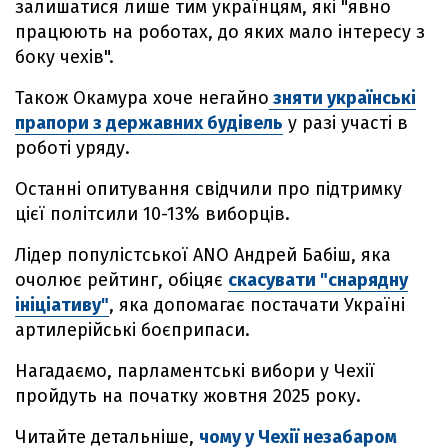
залишатися лише тим українцям, які "явно
працюють на роботах, до яких мало інтересу з
боку чехів".
Також Окамура хоче негайно
зняти українські
прапори з державних будівель
у разі участі в
роботі уряду.
Останні опитування свідчили про підтримку
цієї політсили 10-13% виборців.
Лідер популістської ANO Андрей Бабіш, яка
очолює рейтинг, обіцяє
скасувати "снарядну
ініціативу"
, яка допомагає постачати Україні
артилерійські боєприпаси.
Нагадаємо, парламентські вибори у Чехії
пройдуть на початку жовтня 2025 року.
Читайте детальніше,
чому у Чехії незабаром