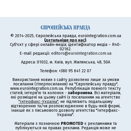
© 2014-2025, Європейська правда, eurointegration.com.ua
(
детальніше про нас
)
.
Суб'єкт у сфері онлайн-медіа; ідентифікатор медіа – R40-
02162.
E-mail редакції:
editors@eurointegration.com.ua
Адреса: 01032, м. Київ, вул. Жилянська, 48, 50А
Телефон: +380 95 641 22 07
Використання новин з сайту дозволено лише за умови
посилання (гіперпосилання) на "Європейську правду",
www.eurointegration.com.ua. Републікація повного тексту
статей, інтерв'ю та колонок -
заборонена
. Всі матеріали,
які розміщені на цьому сайті із посиланням на агентство
"Інтерфакс-Україна"
, не підлягають подальшому
відтворенню та/чи розповсюдженню в будь-якій формі,
інакше як з письмового дозволу агентства "Інтерфакс-
Україна".
Матеріали з позначкою
PROMOTED
є рекламними та
публікуються на правах реклами. Редакція може не