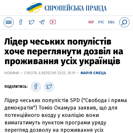
УКР
РУС
ENG
Лідер чеських популістів
хоче переглянути дозвіл на
проживання усіх українців
НОВИНИ — СУБОТА, 6 ВЕРЕСНЯ 2025, 18:19 —
МАРІЯ ЄМЕЦЬ
ПОДІЛИТИСЬ:
Лідер чеських популістів SPD ("Свобода і пряма
демократія") Томіо Окамура заявив, що для
потенційного входу у коаліцію вони
вимагатимуть пунктом програми уряду
перегляд дозволу на проживання усіх