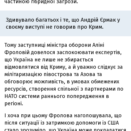
частиною гібридної загрози.
Здивувало багатьох і те, що Андрій Єрмак у
своєму виступі не говорив про Крим.
Тому заступниці міністра оборони Аліні
Фроловій довелося заспокоювати експертів,
що Україна не лише не збирається
відмовлятися від Криму, а й уважно слідкує за
мілітаризацією півострова та Азова та
обговорює можливість, в умовах обмежених
ресурсів, створення спільної з партнерами по
НАТО системи раннього попередження в
регіоні.
І хоча при цьому Фролова наголошувала, що
після ситуації із затримкою допомоги із США
стало зрозуміло, що Україна може покладатися