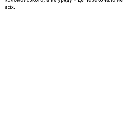
Коломойського, а не уряду – це переконало не
всіх.