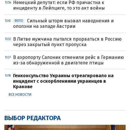
Немецкий депутат: если РФ причастна к
13:54
инциденту в Лейпциге, то это акт войны
Сильный шторм вызвал наводнения и
13:41
ФОТО
оползни на западе Австрии
В Литве мужчина пытался прорваться в Россию
13:32
через закрытый пункт пропуска
В аэропорту Салоник отменили рейс в Германию
13:27
из-за обнаруженной в двигателе птицы
Генконсульство Украины отреагировало на
13:18
инцидент с оскорблениями украинцев в
Кракове
ВСЕ НОВОСТИ
ВЫБОР РЕДАКТОРА