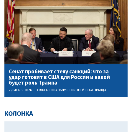
Сенат пробивает стену санкций: что за
удар готовят в США для России и какой
будет роль Трампа
29 ИЮЛЯ 2026 —
ОЛЬГА КОВАЛЬЧУК
, ЕВРОПЕЙСКАЯ ПРАВДА
КОЛОНКА