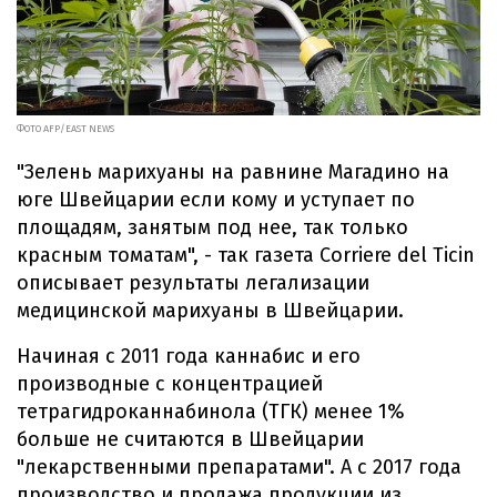
ФОТО AFP/EAST NEWS
"Зелень марихуаны на равнине Магадино на
юге Швейцарии если кому и уступает по
площадям, занятым под нее, так только
красным томатам", - так газета Corriere del Ticin
описывает результаты легализации
медицинской марихуаны в Швейцарии.
Начиная с 2011 года каннабис и его
производные с концентрацией
тетрагидроканнабинола (ТГК) менее 1%
больше не считаются в Швейцарии
"лекарственными препаратами". А с 2017 года
производство и продажа продукции из