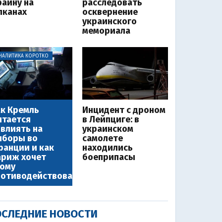
раину на
расследовать
лканах
осквернение
украинского
мемориала
НАЛИТИКА КОРОТКО
к Кремль
Инцидент с дроном
тается
в Лейпциге: в
влиять на
украинском
ыборы во
самолете
анции и как
находились
ариж хочет
боеприпасы
ому
ротиводействовать
СЛЕДНИЕ НОВОСТИ