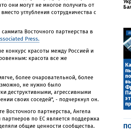
Ук
что они могут не многое получить от
Ба
вместо углубления сотрудничества с
и саммита Восточного партнерства в
А
ssociated Press.
не конкурс красоты между Россией и
кровенным: красота все же
Ка
пы
по
мягче, более очаровательной, более
в
озможно, не нужно было
Фр
тки деструктивными, агрессивными
П
эт
нии своих соседей", - подчеркнул он.
п
те Восточного партнерства, Ангела
й партнеров по ЕС является поддержка
ПО
зделяли общие ценности сообщества.