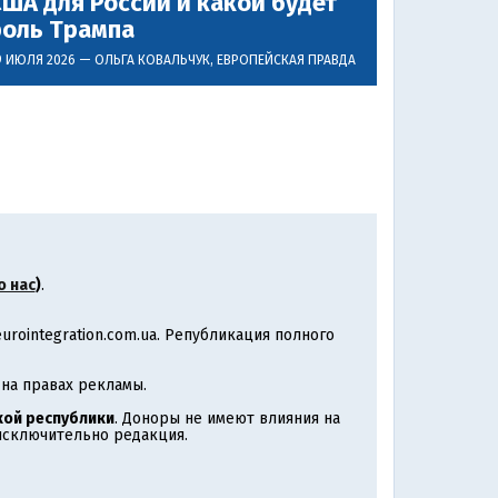
ША для России и какой будет
роль Трампа
9 ИЮЛЯ 2026 —
ОЛЬГА КОВАЛЬЧУК
, ЕВРОПЕЙСКАЯ ПРАВДА
о нас
)
.
rointegration.com.ua. Републикация полного
на правах рекламы.
ой республики
. Доноры не имеют влияния на
 исключительно редакция.