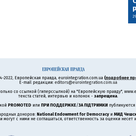
С
2
4-2022, Европейская правда, eurointegration.com.ua
(
подробнее пр
E-mail редакции:
editors@eurointegration.com.ua
олько со ссылкой (гиперссылкой) на "Европейскую правду", www.eu
текста статей, интервью и колонок -
запрещена
.
ткой
PROMOTED
или
ПРИ ПОДДЕРЖКЕ
/
ЗА ПІДТРИМКИ
публикуются 
ародных доноров:
National Endowment for Democracy
и
МИД Чешск
 могут с ними не соглашаться, ответственность за оценки несет