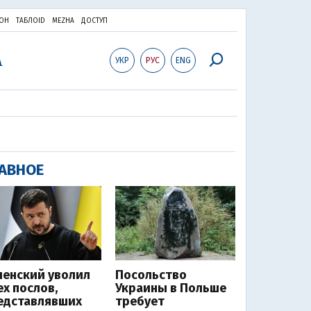
ОН
ТАБЛОID
MEZHA
ДОСТУП
УКР
РУС
ENG
АВНОЕ
ленский уволил
Посольство
ех послов,
Украины в Польше
едставлявших
требует