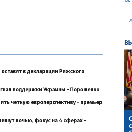
17:17
В
ВЫ
 оставят в декларации Рижского
игнал поддержки Украины - Порошенко
чить четкую европерспективу - премьер
С
ишут ночью, фокус на 4 сферах -
с