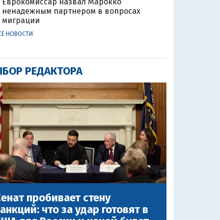
Еврокомиссар назвал Марокко
ненадежным партнером в вопросах
миграции
СЕ НОВОСТИ
БОР РЕДАКТОРА
енат пробивает стену
анкций: что за удар готовят в