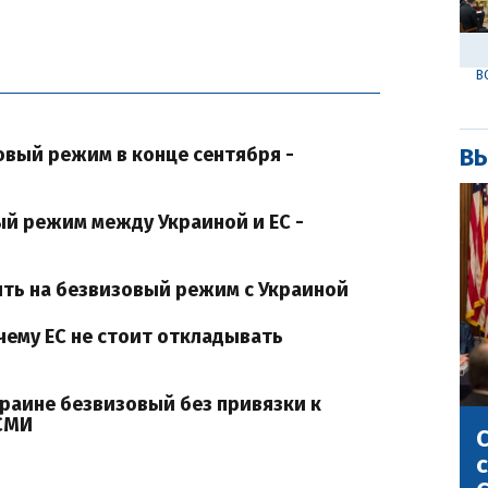
В
овый режим в конце сентября -
ВЫ
вый режим между Украиной и ЕС -
ять на безвизовый режим с Украиной
чему ЕС не стоит откладывать
краине безвизовый без привязки к
 СМИ
С
с