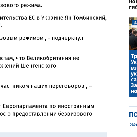
но
изового режима.
ги
ительства ЕС в Украине Ян Томбинский,
Д
"
.
изовым режимом", - подчеркнул
Тр
стам, что Великобритания не
Ук
ожений Шенгенского
вз
у
са
За
участником наших переговоров", –
но
ет Европарламента по иностранным
ос о предоставлении безвизового
ПО
08:24