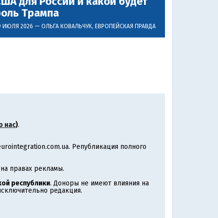
ША для России и какой будет
роль Трампа
9 ИЮЛЯ 2026 —
ОЛЬГА КОВАЛЬЧУК
, ЕВРОПЕЙСКАЯ ПРАВДА
о нас
)
.
rointegration.com.ua. Републикация полного
на правах рекламы.
ой республики
. Доноры не имеют влияния на
 исключительно редакция.