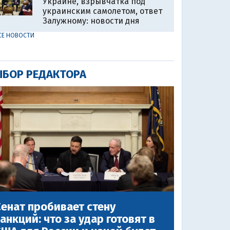
Украине, взрывчатка под
украинским самолетом, ответ
Залужному: новости дня
СЕ НОВОСТИ
БОР РЕДАКТОРА
енат пробивает стену
анкций: что за удар готовят в