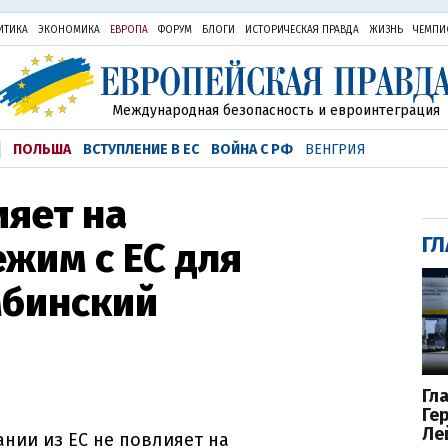
ИТИКА
ЭКОНОМИКА
ЕВРОПА
ФОРУМ
БЛОГИ
ИСТОРИЧЕСКАЯ ПРАВДА
ЖИЗНЬ
ЧЕМПИ
Международная безопасность и евроинтеграция
ПОЛЬША
ВСТУПЛЕНИЕ В ЕС
ВОЙНА С РФ
ВЕНГРИЯ
ияет на
ГЛ
жим с ЕС для
мбинский
Гл
Ге
Ле
нии из ЕС не повлияет на