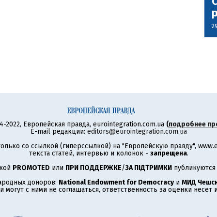
С
2
4-2022, Европейская правда, eurointegration.com.ua
(
подробнее пр
E-mail редакции:
editors@eurointegration.com.ua
олько со ссылкой (гиперссылкой) на "Европейскую правду", www.eu
текста статей, интервью и колонок -
запрещена
.
ткой
PROMOTED
или
ПРИ ПОДДЕРЖКЕ
/
ЗА ПІДТРИМКИ
публикуются 
ародных доноров:
National Endowment for Democracy
и
МИД Чешск
 могут с ними не соглашаться, ответственность за оценки несет