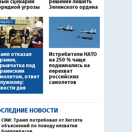
вый сценарий
решение лишить
бридной угрозы
Зеленского ордена
АЙДЖЕСТ
амп отказал
Истребители НАТО
раине,
на 250 % чаще
рывчатка под
поднимались на
краинским
перехват
молетом, ответ
российских
лужному:
самолетов
вости дня
СЛЕДНИЕ НОВОСТИ
СМИ: Трамп потребовал от Хегсета
объяснений по поводу нехватки
боеприпасов