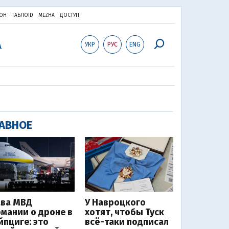
ОН
ТАБЛОID
MEZHA
ДОСТУП
УКР
РУС
ENG
АВНОЕ
ава МВД
У Навроцкого
рмании о дроне в
хотят, чтобы Туск
йпциге: это
всё-таки подписал