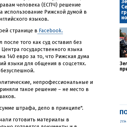
Зе
правам человека (ЕСПЧ) решение
Се
за использование Рижской думой в
гр
но
английского языков.
оей странице в
Facebook.
 после того как суд оставил без
 Центра государственного языка
а 140 евро за то, что Рижская дума
ий языки для общения в соцсетях.
Зе
пр
 безуспешной.
политические, непрофессиональные и
риняли такое решение – не место в
шаков.
 сумме штрафа, дело в принципе".
ПО
чали готовить материалы в
21:54
льно готовятся документы и в