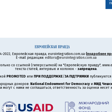
П
4-2022, Европейская правда, eurointegration.com.ua
(
подробнее пр
E-mail редакции:
editors@eurointegration.com.ua
олько со ссылкой (гиперссылкой) на "Европейскую правду", www.eu
текста статей, интервью и колонок -
запрещена
.
ткой
PROMOTED
или
ПРИ ПОДДЕРЖКЕ
/
ЗА ПІДТРИМКИ
публикуются 
ародных доноров:
National Endowment for Democracy
и
МИД Чешск
 могут с ними не соглашаться, ответственность за оценки несет