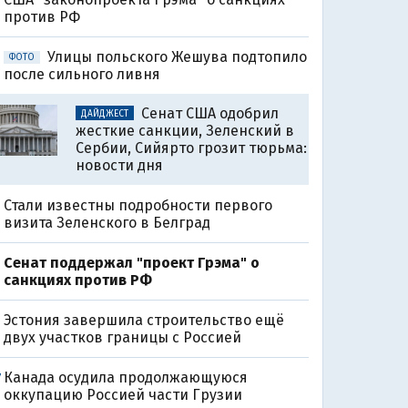
против РФ
Улицы польского Жешува подтопило
ФОТО
после сильного ливня
Сенат США одобрил
ДАЙДЖЕСТ
жесткие санкции, Зеленский в
Сербии, Сийярто грозит тюрьма:
новости дня
Стали известны подробности первого
визита Зеленского в Белград
Сенат поддержал "проект Грэма" о
санкциях против РФ
Эстония завершила строительство ещё
двух участков границы с Россией
Канада осудила продолжающуюся
7
оккупацию Россией части Грузии