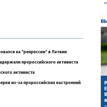
В
ВЫ
овался на "репрессии" в Латвии
 задержали пророссийского активиста
ского активиста
Р
верки из-за пророссийских настроений
В
3