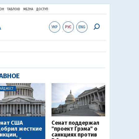
ОН
ТАБЛОID
MEZHA
ДОСТУП
УКР
РУС
ENG
АВНОЕ
АЙДЖЕСТ
енат США
Сенат поддержал
добрил жесткие
"проект Грэма" о
нкции,
санкциях против