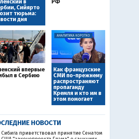
ленский в
РФ
рбии, Сийярто
озит тюрьма:
вости дня
АНАЛИТИКА КОРОТКО
ленский впервые
Как французские
ибыл в Сербию
СМИ по-прежнему
распространяют
пропаганду
Кремля и кто им в
этом помогает
СЛЕДНИЕ НОВОСТИ
Сибига приветствовал принятие Сенатом
США "законопроекта Грэма" о санкциях