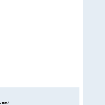
о нас
)
.