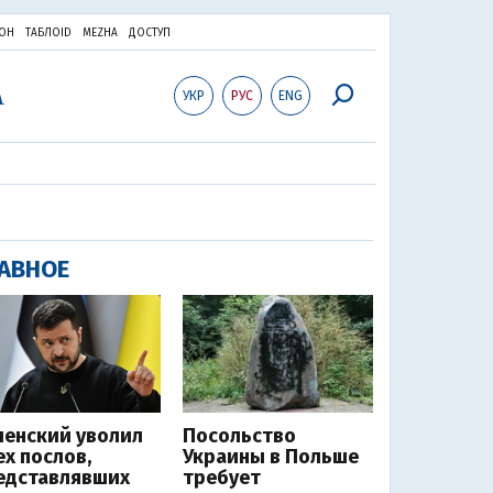
ОН
ТАБЛОID
MEZHA
ДОСТУП
УКР
РУС
ENG
АВНОЕ
ленский уволил
Посольство
ех послов,
Украины в Польше
едставлявших
требует