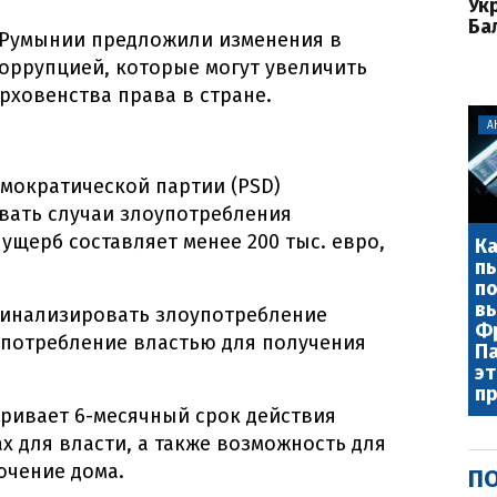
Ук
Ба
 Румынии предложили изменения в
коррупцией, которые могут увеличить
рховенства права в стране.
А
емократической партии (PSD)
ать случаи злоупотребления
ущерб составляет менее 200 тыс. евро,
Ка
пы
по
в
инализировать злоупотребление
Фр
потребление властью для получения
П
эт
п
ривает 6-месячный срок действия
х для власти, а также возможность для
ючение дома.
ПО