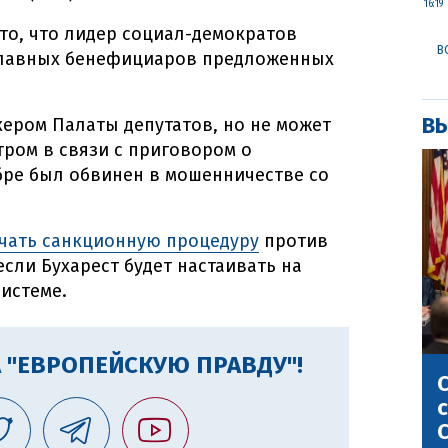
16:19
то, что лидер социал-демократов
В
 главных бенефициаров предложенных
ВЫ
кером Палаты депутатов, но не может
ром в связи с приговором о
бре был обвинен в мошенничестве со
чать санкционную процедуру
против
сли Бухарест будет настаивать на
системе.
 "ЕВРОПЕЙСКУЮ ПРАВДУ"!
С
с
С