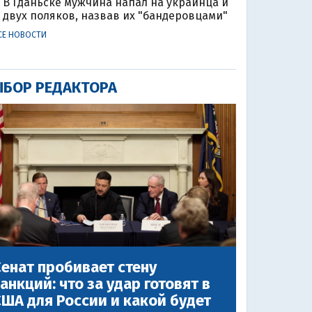
В Гданьске мужчина напал на украинца и
двух поляков, назвав их "бандеровцами"
СЕ НОВОСТИ
БОР РЕДАКТОРА
енат пробивает стену
анкций: что за удар готовят в
ША для России и какой будет