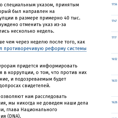
со специальным указом, принятым
17:56
торый был направлен на
пции в размере примерно 40 тыс.
17:47
уждено отменить указ из-за
ись несколько недель.
17:17
е чем через неделю после того, как
л противоречивую реформу системы
16:52
курорам придется информировать
 в коррупции, о том, что против них
ние, и подозреваемым будет
16:33
допросах свидетелей.
позволяют нам расследовать
я, мы никогда не доведем наши дела
16:28
еши, глава Национального
ия (DNA).