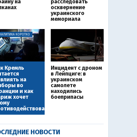
раину на
расследовать
лканах
осквернение
украинского
мемориала
НАЛИТИКА КОРОТКО
к Кремль
Инцидент с дроном
тается
в Лейпциге: в
влиять на
украинском
ыборы во
самолете
анции и как
находились
ариж хочет
боеприпасы
ому
ротиводействовать
СЛЕДНИЕ НОВОСТИ