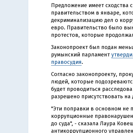
Предложение имеет сходства 
правительством в январе, ко
декриминализацию дел о корру
евро. Правительство было вын
протестов, которые продолжал
Законопроект был подан меньш
румынский парламент
утверди
правосудия
.
Согласно законопроекту, про
людей, которые подозреваются
будет проводиться расследова
разрешено присутствовать на 
"Эти поправки в основном не 
коррупционные правонарушени
до суда", - сказала Лаура Ков
антикоррупционного управлен