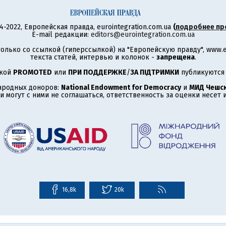
4-2022, Европейская правда, eurointegration.com.ua
(
подробнее пр
E-mail редакции:
editors@eurointegration.com.ua
олько со ссылкой (гиперссылкой) на "Европейскую правду", www.eu
текста статей, интервью и колонок -
запрещена
.
ткой
PROMOTED
или
ПРИ ПОДДЕРЖКЕ
/
ЗА ПІДТРИМКИ
публикуются 
ародных доноров:
National Endowment for Democracy
и
МИД Чешск
 могут с ними не соглашаться, ответственность за оценки несет
16,8k
20k