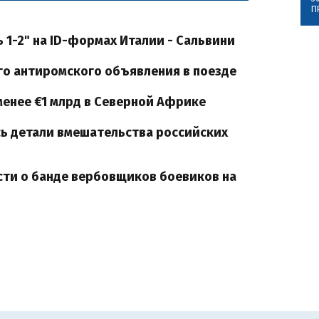
П
 1-2" на ID-формах Италии - Сальвини
ого антиромского объявления в поезде
менее €1 млрд в Северной Африке
сь детали вмешательства российских
сти о банде вербовщиков боевиков на