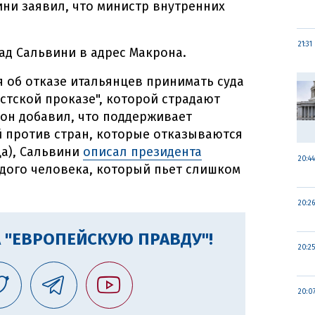
ини заявил, что министр внутренних
21:31
ад Сальвини в адрес Макрона.
я об отказе итальянцев принимать суда
стской проказе", которой страдают
он добавил, что поддерживает
 против стран, которые отказываются
а), Сальвини
описал президента
20:44
дого человека, который пьет слишком
20:26
 "ЕВРОПЕЙСКУЮ ПРАВДУ"!
20:25
20:0