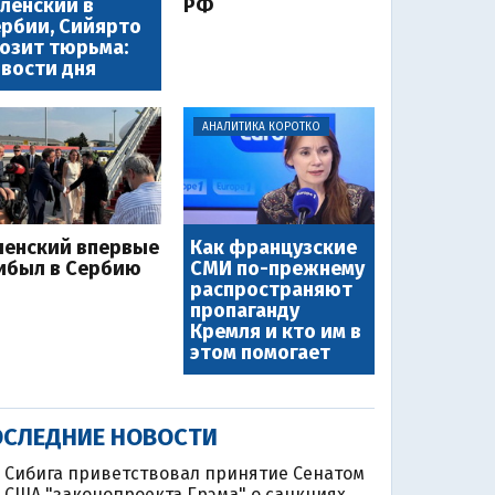
ленский в
РФ
рбии, Сийярто
озит тюрьма:
вости дня
АНАЛИТИКА КОРОТКО
ленский впервые
Как французские
ибыл в Сербию
СМИ по-прежнему
распространяют
пропаганду
Кремля и кто им в
этом помогает
СЛЕДНИЕ НОВОСТИ
Сибига приветствовал принятие Сенатом
США "законопроекта Грэма" о санкциях