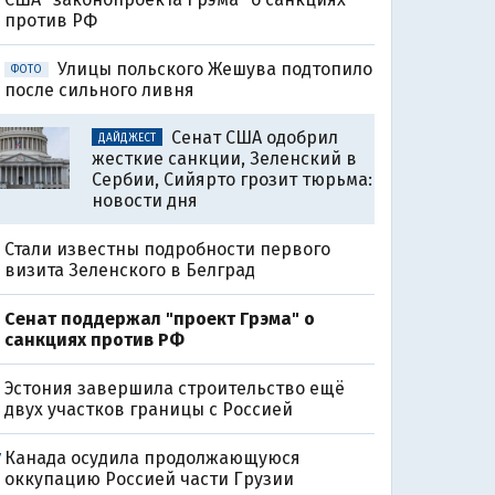
против РФ
Улицы польского Жешува подтопило
ФОТО
после сильного ливня
Сенат США одобрил
ДАЙДЖЕСТ
жесткие санкции, Зеленский в
Сербии, Сийярто грозит тюрьма:
новости дня
Стали известны подробности первого
визита Зеленского в Белград
Сенат поддержал "проект Грэма" о
санкциях против РФ
Эстония завершила строительство ещё
двух участков границы с Россией
Канада осудила продолжающуюся
7
оккупацию Россией части Грузии