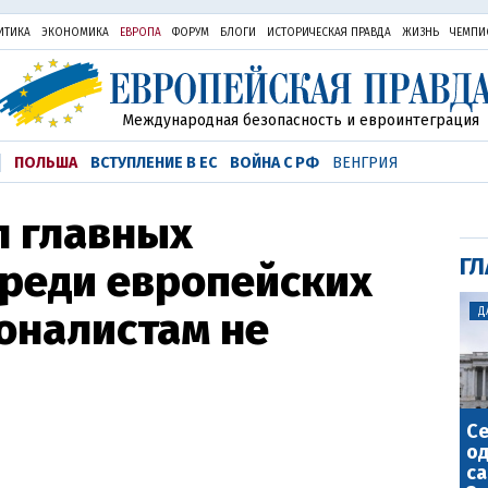
ИТИКА
ЭКОНОМИКА
ЕВРОПА
ФОРУМ
БЛОГИ
ИСТОРИЧЕСКАЯ ПРАВДА
ЖИЗНЬ
ЧЕМПИ
Международная безопасность и евроинтеграция
ПОЛЬША
ВСТУПЛЕНИЕ В ЕС
ВОЙНА С РФ
ВЕНГРИЯ
л главных
ГЛ
среди европейских
оналистам не
Д
С
о
са