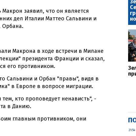
Зе
Се
Макрон заявил, что он является
гр
нних дел Италии Маттео Сальвини и
но
 Орбана.
али Макрона в ходе встречи в Милане
"лекции" президента Франции и сказал,
ся его противником.
Зе
пр
то Сальвини и Орбан "правы", видя в
ика" в Европе в вопросе миграции.
 тем, кто проповедует ненависть", -
та в Данию.
своим главным противником, они
ПО
21:54