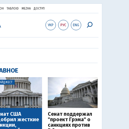
ОН
ТАБЛОID
MEZHA
ДОСТУП
УКР
РУС
ENG
АВНОЕ
АЙДЖЕСТ
енат США
Сенат поддержал
добрил жесткие
"проект Грэма" о
нкции,
санкциях против