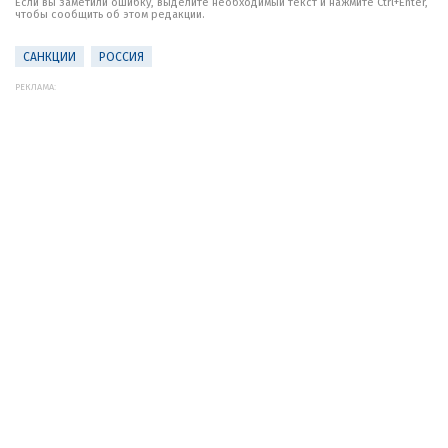
Если вы заметили ошибку, выделите необходимый текст и нажмите Ctrl+Enter,
чтобы сообщить об этом редакции.
САНКЦИИ
РОССИЯ
РЕКЛАМА: