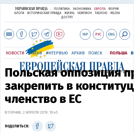
ПОЛИТИКА
ЭКОНОМИКА
ЕВРОПА
ФОРУМ
БЛОГИ
ИСТОРИЧЕСКАЯ ПРАВДА
ЖИЗНЬ
ЧЕМПИОН
ТАБЛОID
MEZHA
ДОСТУП
УКР
РУС
ENG
НОВОСТИ
СТАТЬИ
ИНТЕРВЬЮ
АРХИВ
ПОИСК
ПОЛЬША
В
Польская оппозиция п
Международная безопасность и евроинтеграци
закрепить в конститу
членство в ЕС
ВТОРНИК, 2 АПРЕЛЯ 2019, 10:45
ПОДЕЛИТЬСЯ: