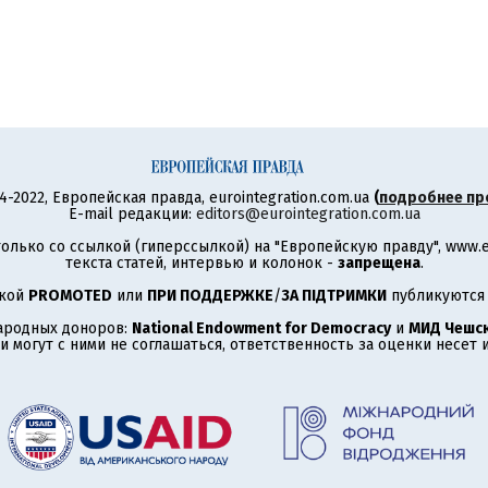
4-2022, Европейская правда, eurointegration.com.ua
(
подробнее пр
E-mail редакции:
editors@eurointegration.com.ua
олько со ссылкой (гиперссылкой) на "Европейскую правду", www.eu
текста статей, интервью и колонок -
запрещена
.
ткой
PROMOTED
или
ПРИ ПОДДЕРЖКЕ
/
ЗА ПІДТРИМКИ
публикуются 
ародных доноров:
National Endowment for Democracy
и
МИД Чешск
 могут с ними не соглашаться, ответственность за оценки несет