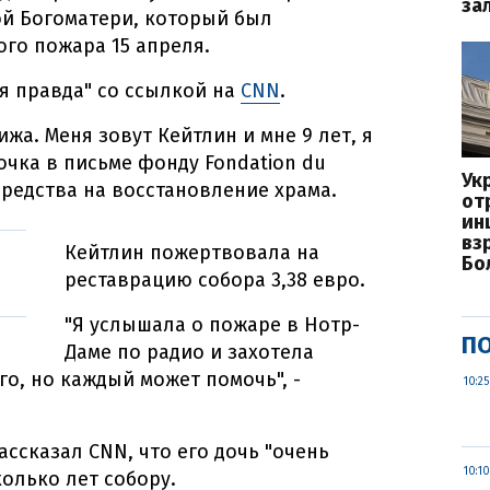
за
й Богоматери, который был
ого пожара 15 апреля.
я правда" со ссылкой на
CNN
.
а. Меня зовут Кейтлин и мне 9 лет, я
вочка в письме фонду Fondation du
Ук
средства на восстановление храма.
от
ин
вз
Кейтлин пожертвовала на
Бо
реставрацию собора 3,38 евро.
"Я услышала о пожаре в Нотр-
ПО
Даме по радио и захотела
го, но каждый может помочь", -
10:25
ссказал CNN, что его дочь "очень
10:10
колько лет собору.