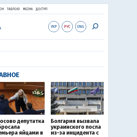
ОН
ТАБЛОID
MEZHA
ДОСТУП
УКР
РУС
ENG
АВНОЕ
Косово депутатка
Болгария вызвала
бросала
украинского посла
емьера яйцами в
из-за инцидента с