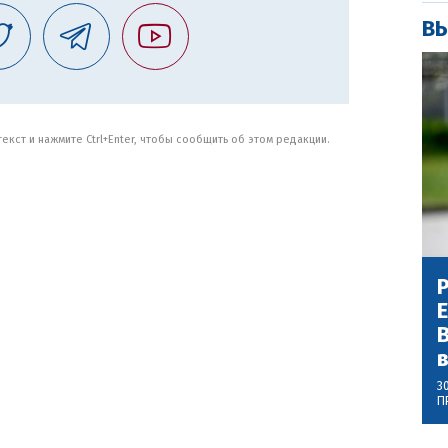
ВЫ
кст и нажмите Ctrl+Enter, чтобы сообщить об этом редакции.
Р
В
3
П