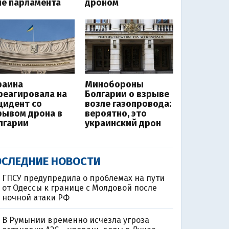
ле парламента
дроном
раина
Минобороны
реагировала на
Болгарии о взрыве
цидент со
возле газопровода:
рывом дрона в
вероятно, это
лгарии
украинский дрон
СЛЕДНИЕ НОВОСТИ
ГПСУ предупредила о проблемах на пути
от Одессы к границе с Молдовой после
ночной атаки РФ
В Румынии временно исчезла угроза