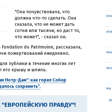
"Она почувствовала, что
09:38
должна что-то сделать. Она
сказала, что не может дать
сотни или тысячи, но даст то,
09:0
что может", - сказал он.
Fondation du Patrimoine, рассказала,
сячи пожертвований ежедневно.
08:44
для публики в течение многих лет
08:24
л его крышу и шпиль.
м Нотр-Дам": как горел Собор
далось сохранить".
19:48
В
 "ЕВРОПЕЙСКУЮ ПРАВДУ"!