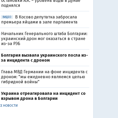
остановки АЭС – уровень воды в Дунае
поднялся
В Косово депутатка забросала
ВИДЕО
премьера яйцами в зале парламента
Начальник Генерального штаба Болгарии:
8
украинский дрон мог оказаться в стране
из-за РЭБ
Болгария вызвала украинского посла из-
за инцидента с дроном
Глава МВД Германии на фоне инцидента с
дроном: "мы ежедневно являемся целью
гибридной войны"
Украина отреагировала на инцидент со
взрывом дрона в Болгарии
СЕ НОВОСТИ