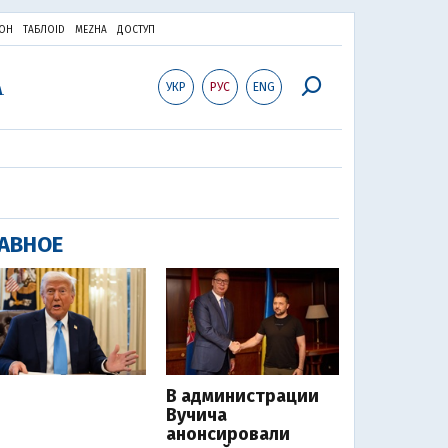
ОН
ТАБЛОID
MEZHA
ДОСТУП
УКР
РУС
ENG
АВНОЕ
В администрации
Вучича
анонсировали