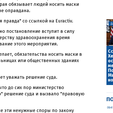
рая обязывает людей носить маски
не оправдана.
 правда" со ссылкой на Euractiv.
Д
но постановление вступит в силу
стерству здравоохранения время
вание этого мероприятия.
Сс
елает, обязательства носить маски в
Хе
льницах или общественных зданиях
ос
ме
По
Ми
ет уважать решение суда.
но
что до сих пор министерство
" решение суда и вызвало "правовую
ПО
08:41
все эти ненужные споры по закону