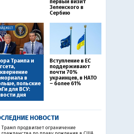
первый визит
Зеленского в
Сербию
АЙДЖЕСТ
ора Трампа и
Вступление в ЕС
гсета,
поддерживают
квернение
почти 70%
мориала в
украинцев, в НАТО
льше, польские
– более 61%
Ги для ВСУ:
вости дня
СЛЕДНИЕ НОВОСТИ
Трамп продвигает ограничение
гражданства по праву рождения в США,