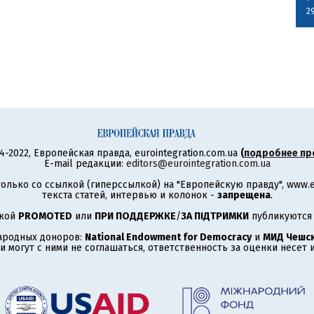
2
4-2022, Европейская правда, eurointegration.com.ua
(
подробнее пр
E-mail редакции:
editors@eurointegration.com.ua
олько со ссылкой (гиперссылкой) на "Европейскую правду", www.eu
текста статей, интервью и колонок -
запрещена
.
ткой
PROMOTED
или
ПРИ ПОДДЕРЖКЕ
/
ЗА ПІДТРИМКИ
публикуются 
ародных доноров:
National Endowment for Democracy
и
МИД Чешск
 могут с ними не соглашаться, ответственность за оценки несет