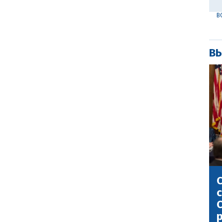
В
ВЫ
С
с
С