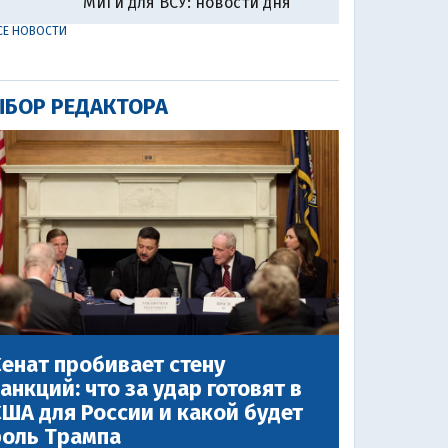
МиГи для ВСУ: новости дня
СЕ НОВОСТИ
БОР РЕДАКТОРА
енат пробивает стену
анкций: что за удар готовят в
ША для России и какой будет
роль Трампа