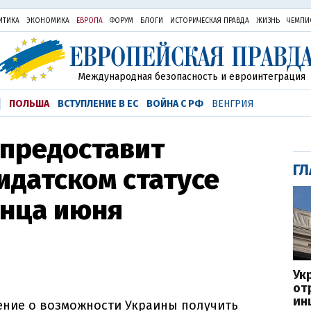
ИТИКА
ЭКОНОМИКА
ЕВРОПА
ФОРУМ
БЛОГИ
ИСТОРИЧЕСКАЯ ПРАВДА
ЖИЗНЬ
ЧЕМПИ
Международная безопасность и евроинтеграция
ПОЛЬША
ВСТУПЛЕНИЕ В ЕС
ВОЙНА С РФ
ВЕНГРИЯ
 предоставит
ГЛ
идатском статусе
онца июня
Ук
от
ин
ение о возможности Украины получить