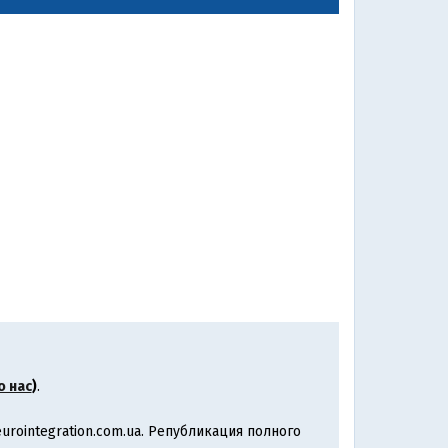
о нас
)
.
rointegration.com.ua. Републикация полного