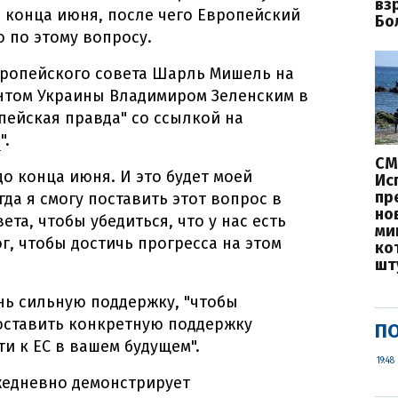
вз
о конца июня, после чего Европейский
Бо
 по этому вопросу.
вропейского совета Шарль Мишель на
нтом Украины Владимиром Зеленским в
пейская правда" со ссылкой на
а
".
СМ
до конца июня. И это будет моей
Ис
пр
да я смогу поставить этот вопрос в
но
та, чтобы убедиться, что у нас есть
ми
г, чтобы достичь прогресса на этом
ко
шт
ень сильную поддержку, "чтобы
оставить конкретную поддержку
ПО
и к ЕС в вашем будущем".
19:48
жедневно демонстрирует