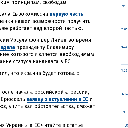
ким принципам, свободам.
19:31
едала Еврокомиссии
первую часть
ценки нашей возможности получить
 уже работает над второй частью.
19:05
сии Урсула фон дер Ляйен во время
редала
президенту Владимиру
18:44
ение которого является необходимым
ине статуса кандидата в ЕС.
18:22
ил, что Украина будет готова с
после начала российской агрессии,
18:04
в Брюссель
заявку о вступлении в ЕС
и
юз, учитывая обстоятельства, сможет
17:41
я Украины в ЕС читайте в статье
В