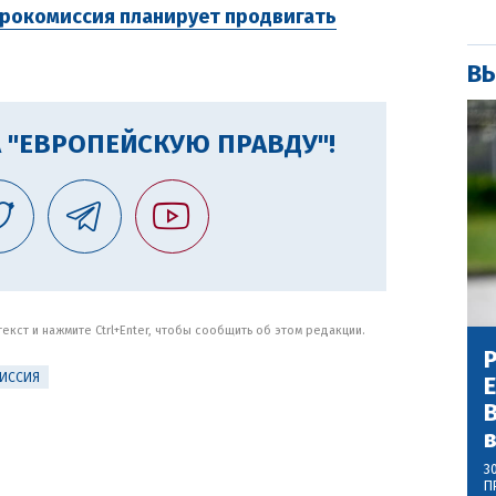
врокомиссия планирует продвигать
ВЫ
 "ЕВРОПЕЙСКУЮ ПРАВДУ"!
кст и нажмите Ctrl+Enter, чтобы сообщить об этом редакции.
Р
ИССИЯ
В
3
П