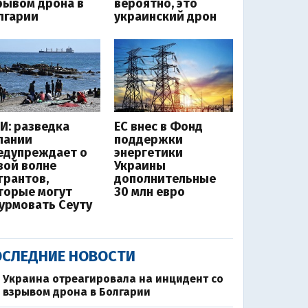
рывом дрона в
вероятно, это
лгарии
украинский дрон
И: разведка
ЕС внес в Фонд
пании
поддержки
едупреждает о
энергетики
вой волне
Украины
грантов,
дополнительные
торые могут
30 млн евро
урмовать Сеуту
СЛЕДНИЕ НОВОСТИ
Украина отреагировала на инцидент со
взрывом дрона в Болгарии