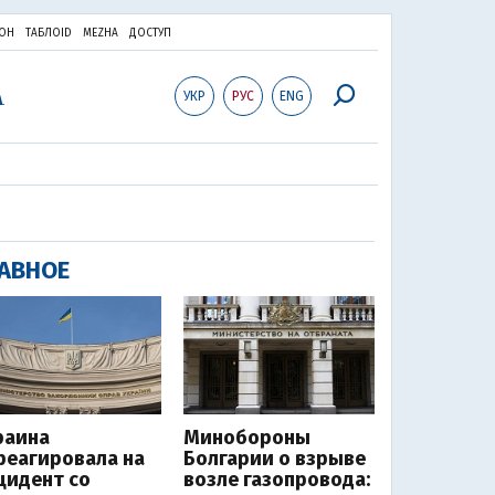
ОН
ТАБЛОID
MEZHA
ДОСТУП
УКР
РУС
ENG
АВНОЕ
раина
Минобороны
реагировала на
Болгарии о взрыве
цидент со
возле газопровода: