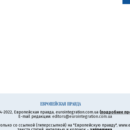
4-2022, Европейская правда, eurointegration.com.ua
(
подробнее пр
E-mail редакции:
editors@eurointegration.com.ua
олько со ссылкой (гиперссылкой) на "Европейскую правду", www.eu
текста статей, интервью и колонок -
запрещена
.