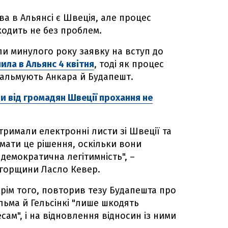
а в Альянсі є Швеція, але процес
оходить не без проблем.
ли минулого року заявку на вступ до
ила в Альянс 4 квітня
, тоді як процес
гальмують Анкара й Будапешт.
 від громадян Швеції прохання не
тримали електронні листи зі Швеції та
ймати це рішення, оскільки вони
демократична легітимність", –
Угорщини Ласло Кевер.
рім того, повторив тезу Будапешта про
льма й Гельсінкі "лише шкодять
ам", і на відновлення відносин із ними