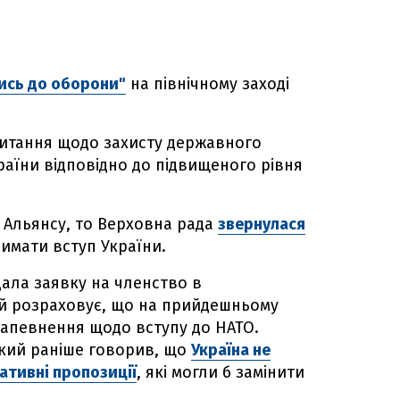
тись до оборони"
на північному заході
питання щодо захисту державного
раїни відповідно до підвищеного рівня
Альянсу, то Верховна рада
звернулася
римати вступ України.
дала заявку на членство в
 й розраховує, що на прийдешньому
 запевнення щодо вступу до НАТО.
кий раніше говорив, що
Україна не
ативні пропозиції
, які могли б замінити