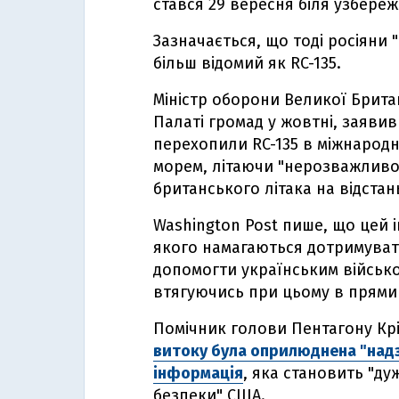
стався 29 вересня біля узбере
Зазначається, що тоді росіяни 
більш відомий як RC-135.
Міністр оборони Великої Брита
Палаті громад у жовтні, заявив
перехопили RC-135 в міжнарод
морем, літаючи "нерозважливо"
британського літака на відстань
Washington Post пише, що цей 
якого намагаються дотримувати
допомогти українським військо
втягуючись при цьому в прями
Помічник голови Пентагону Крі
витоку була оприлюднена "надз
інформація
, яка становить "д
безпеки" США.