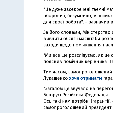
"Це дуже засекречені таємні мат
оборони і, безумовно, в інши
для своєї роботи", – зазначив в
За його словами, Міністерство
вивчити обсяг і масштаби розп
заходи щодо пом'якшення наслі
"Ми все ще розслідуємо, як це 
пояснив помічник керівника П
Тим часом, самопроголошений 
Лукашенко
хоче отримати
гара
"Загалом це звучало на перегов
Білорусі Російська Федерація з
Ось такі нам потрібні (гарантії.
самопроголошений президент Б