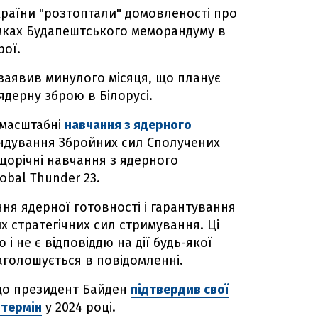
країни "розтоптали" домовленості про
рамках Будапештського меморандуму в
рої.
 заявив минулого місяця, що планує
ядерну зброю в Білорусі.
 масштабні
навчання з ядерного
андування Збройних сил Сполучених
щорічні навчання з ядерного
obal Thunder 23.
ня ядерної готовності і гарантування
х стратегічних сил стримування. Ці
і не є відповіддю на дії будь-якої
наголошується в повідомленні.
що президент Байден
підтвердив свої
 термін
у 2024 році.