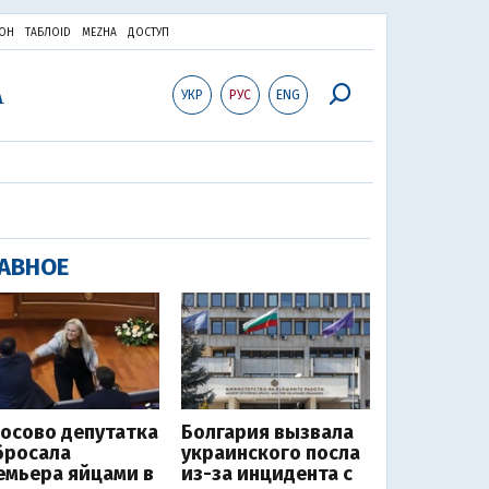
ОН
ТАБЛОID
MEZHA
ДОСТУП
УКР
РУС
ENG
АВНОЕ
Косово депутатка
Болгария вызвала
бросала
украинского посла
емьера яйцами в
из-за инцидента с