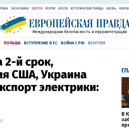
ИТИКА
ЭКОНОМИКА
ЕВРОПА
ФОРУМ
БЛОГИ
ИСТОРИЧЕСКАЯ ПРАВДА
ЖИЗНЬ
ЧЕМПИ
Международная безопасность и евроинтеграция
ПОЛЬША
ВСТУПЛЕНИЕ В ЕС
ВОЙНА С РФ
ВЕНГРИЯ
 2-й срок,
ГЛ
ия США, Украина
кспорт электрики:
В 
за
03
пр