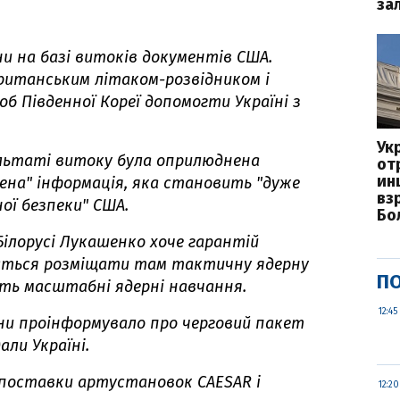
за
 на базі витоків документів США.
ританським літаком-розвідником і
б Південної Кореї допомогти Україні з
Ук
ультаті витоку була оприлюднена
от
ин
ена" інформація, яка становить "дуже
вз
ої безпеки" США.
Бо
ілорусі Лукашенко хоче гарантій
рається розміщати там тактичну ядерну
ПО
ють масштабні ядерні навчання.
12:45
ни проінформувало про
черговий пакет
али Україні
.
поставки артустановок CAESAR і
12:20