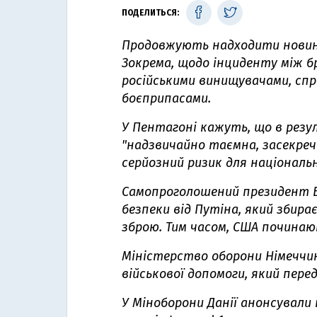
ПОДЕЛИТЬСЯ:
Продовжують надходити новини
Зокрема, щодо інциденту між б
російськими винищувачами, спро
боєприпасами.
У Пентагоні кажуть, що в рез
"надзвичайно таємна, засекреч
серйозний ризик для національн
Самопроголошений президент Б
безпеки від Путіна, який зби
зброю. Тим часом, США почина
Міністерство оборони Німеччи
військової допомоги, який перед
У Міноборони Данії
анонсували 