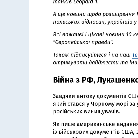
танків
Leopard 1
.
А ще новини щодо розширення Н
польських відносин, українців у
Всі важливі і цікаві новини 10
"Європейської правди".
Також підписуйтеся і на наш
Te
отримувати дайджести та іншу
Війна з РФ, Лукашенко
Завдяки витоку документів США
який стався у Чорному морі за 
російських винищувачів.
Як пише американське виданн
із військових документів США,