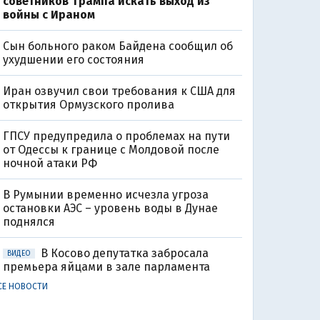
советников Трампа искать выход из
войны с Ираном
Сын больного раком Байдена сообщил об
ухудшении его состояния
Иран озвучил свои требования к США для
открытия Ормузского пролива
ГПСУ предупредила о проблемах на пути
от Одессы к границе с Молдовой после
ночной атаки РФ
В Румынии временно исчезла угроза
остановки АЭС – уровень воды в Дунае
поднялся
В Косово депутатка забросала
ВИДЕО
премьера яйцами в зале парламента
СЕ НОВОСТИ