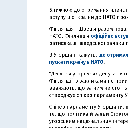
Ближчою до отримання членств
вступу цієї країни до НАТО пр
Фінляндія і Швеція разом пода
НАТО. Фінляндія
офіційно вступ
ратифікації шведської заявки 
В Угорщині кажуть,
що отримали
пускати країну в НАТО
.
"Десятки угорських депутатів о
Фінляндії із закликами не при
вважають, що за ним не стоїть 
стверджує спікер парламенту 
Спікер парламенту Угорщини, к
те, що політика й заяви Стокго
угорським національним інтерес