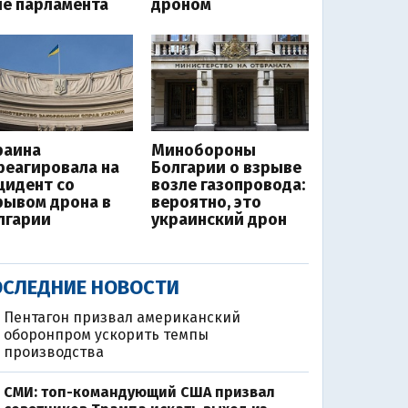
ле парламента
дроном
раина
Минобороны
реагировала на
Болгарии о взрыве
цидент со
возле газопровода:
рывом дрона в
вероятно, это
лгарии
украинский дрон
СЛЕДНИЕ НОВОСТИ
Пентагон призвал американский
оборонпром ускорить темпы
производства
СМИ: топ-командующий США призвал