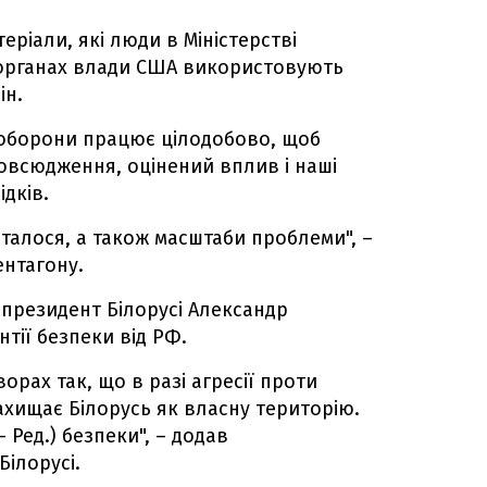
еріали, які люди в Міністерстві
х органах влади США використовують
ін.
 оборони працює цілодобово, щоб
овсюдження, оцінений вплив і наші
дків.
сталося, а також масштаби проблеми", –
ентагону.
президент Білорусі Александр
нтії безпеки від РФ.
орах так, що в разі агресії проти
ахищає Білорусь як власну територію.
 – Ред.) безпеки", – додав
ілорусі.