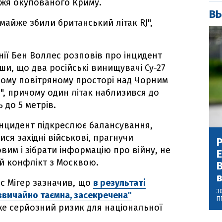
жжя окупованого Криму.
ВЫ
"майже збили британський літак RJ",
нії Бен Воллес розповів про інцидент
ши, що два російські винищувачі Су-27
ному повітряному просторі над Чорним
, причому один літак наблизився до
 до 5 метрів.
інцидент підкреслює балансування,
ся західні військові, прагнучи
Р
вим і зібрати інформацію про війну, не
й конфлікт з Москвою.
В
с Мігер зазначив, що
в результаті
3
вичайно таємна, засекречена"
П
уже серйозний ризик для національної