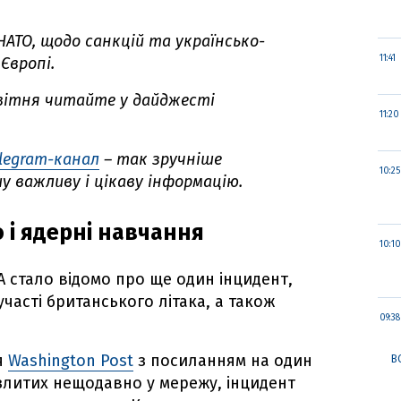
АТО, щодо санкцій та українсько-
11:41
 Європі.
 квітня читайте у дайджесті
11:20
legram-канал
– так зручніше
10:25
 важливу і цікаву інформацію.
 і ядерні навчання
10:10
 стало відомо про ще один інцидент,
участі британського літака, а також
09:38
я
Washington Post
з посиланням на один
В
 злитих нещодавно у мережу, інцидент