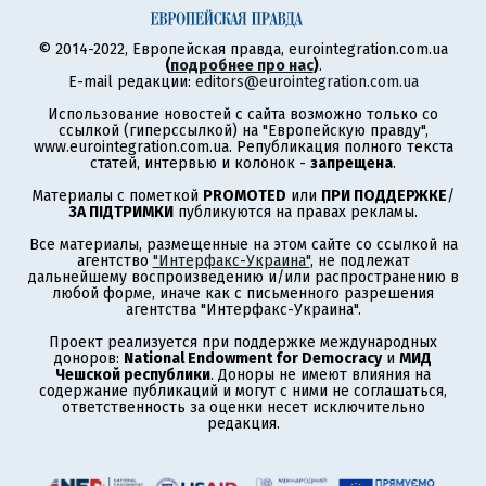
© 2014-2022, Европейская правда, eurointegration.com.ua
(
подробнее про нас
)
.
E-mail редакции:
editors@eurointegration.com.ua
Использование новостей с сайта возможно только со
ссылкой (гиперссылкой) на "Европейскую правду",
www.eurointegration.com.ua. Републикация полного текста
статей, интервью и колонок -
запрещена
.
Материалы с пометкой
PROMOTED
или
ПРИ ПОДДЕРЖКЕ
/
ЗА ПІДТРИМКИ
публикуются на правах рекламы.
Все материалы, размещенные на этом сайте со ссылкой на
агентство
"Интерфакс-Украина"
, не подлежат
дальнейшему воспроизведению и/или распространению в
любой форме, иначе как с письменного разрешения
агентства "Интерфакс-Украина".
Проект реализуется при поддержке международных
доноров:
National Endowment for Democracy
и
МИД
Чешской республики
. Доноры не имеют влияния на
содержание публикаций и могут с ними не соглашаться,
ответственность за оценки несет исключительно
редакция.