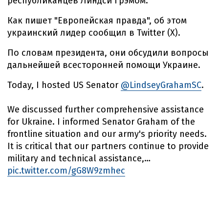
республиканцев Линдси Грэмом.
Как пишет "Европейская правда", об этом
украинский лидер сообщил в Twitter (X).
По словам президента, они обсудили вопросы
дальнейшей всесторонней помощи Украине.
Today, I hosted US Senator
@LindseyGrahamSC
.
We discussed further comprehensive assistance
for Ukraine. I informed Senator Graham of the
frontline situation and our army's priority needs.
It is critical that our partners continue to provide
military and technical assistance,…
pic.twitter.com/gG8W9zmhec