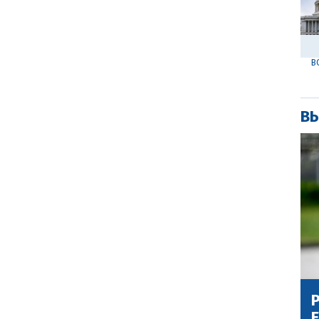
В
ВЫ
Р