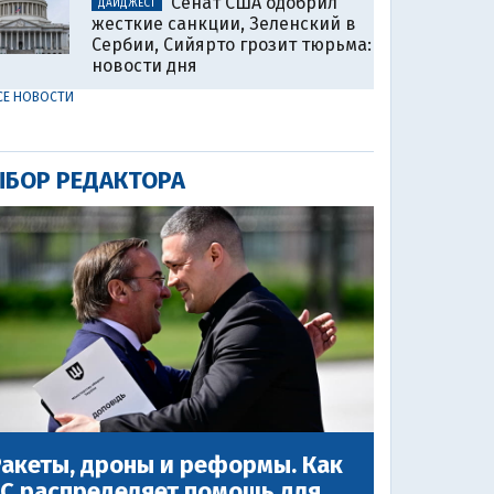
Сенат США одобрил
ДАЙДЖЕСТ
жесткие санкции, Зеленский в
Сербии, Сийярто грозит тюрьма:
новости дня
СЕ НОВОСТИ
БОР РЕДАКТОРА
акеты, дроны и реформы. Как
ЕС распределяет помощь для