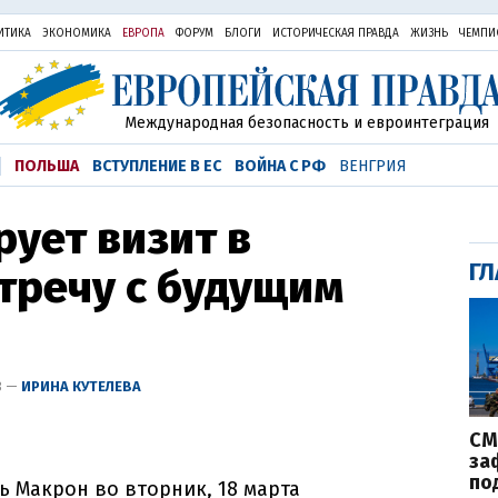
ИТИКА
ЭКОНОМИКА
ЕВРОПА
ФОРУМ
БЛОГИ
ИСТОРИЧЕСКАЯ ПРАВДА
ЖИЗНЬ
ЧЕМПИ
Международная безопасность и евроинтеграция
ПОЛЬША
ВСТУПЛЕНИЕ В ЕС
ВОЙНА С РФ
ВЕНГРИЯ
ует визит в
ГЛ
тречу с будущим
3 —
ИРИНА КУТЕЛЕВА
СМ
за
по
 Макрон во вторник, 18 марта