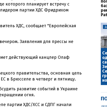
по
де которого планирует встречу с
баз
 лидером партии ХДС Фридрихом
ре
Pat
витель ХДС, сообщает "Европейская
Д
 вечером. Заявления для прессы не
С
имет действующий канцлер Олаф
о
са
Зе
Се
ецкого правительства, основная цель
гр
 ЕС в Брюсселе в четверг и пятницу.
но
бсудить развитие событий в Украине
екращении огня.
ПО
еле партии ХДС/ХСС и СДПГ начали
09:2