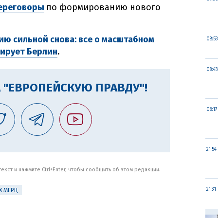
ереговоры
по формированию нового
ию сильной снова: все о масштабном
08:53
ирует Берлин
.
08:43
 "ЕВРОПЕЙСКУЮ ПРАВДУ"!
08:17
21:54
кст и нажмите Ctrl+Enter, чтобы сообщить об этом редакции.
21:31
Х МЕРЦ