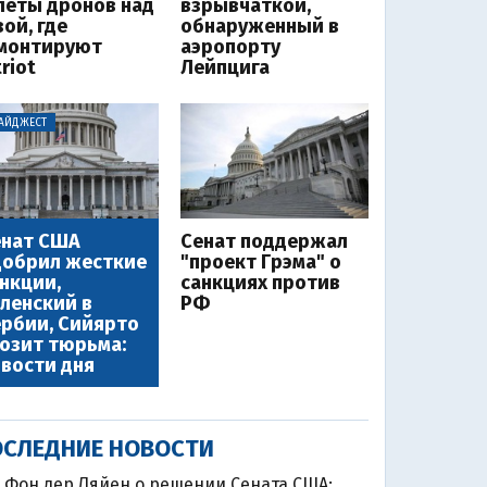
леты дронов над
взрывчаткой,
ой, где
обнаруженный в
монтируют
аэропорту
riot
Лейпцига
АЙДЖЕСТ
енат США
Сенат поддержал
добрил жесткие
"проект Грэма" о
нкции,
санкциях против
ленский в
РФ
рбии, Сийярто
озит тюрьма:
вости дня
СЛЕДНИЕ НОВОСТИ
Фон дер Ляйен о решении Сената США:
0