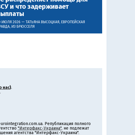
СУ и что задерживает
выплаты
0 ИЮЛЯ 2026 —
ТАТЬЯНА ВЫСОЦКАЯ
, ЕВРОПЕЙСКАЯ
РАВДА, ИЗ БРЮССЕЛЯ
о нас
)
.
.
rointegration.com.ua. Републикация полного
агентство
"Интерфакс-Украина"
, не подлежат
шения агентства "Интерфакс-Украина".