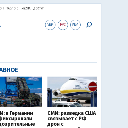
ОН
ТАБЛОID
MEZHA
ДОСТУП
УКР
РУС
ENG
АВНОЕ
И: в Германии
СМИ: разведка США
фиксировали
связывает с РФ
дозрительные
дрон с