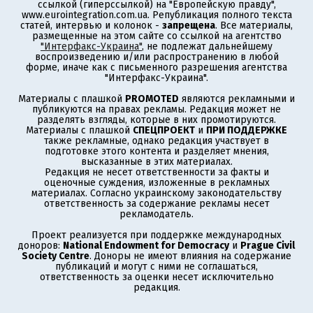
ссылкой (гиперссылкой) на "Европейскую правду",
www.eurointegration.com.ua. Републикация полного текста
статей, интервью и колонок -
запрещена
. Все материалы,
размещенные на этом сайте со ссылкой на агентство
"Интерфакс-Украина"
, не подлежат дальнейшему
воспроизведению и/или распространению в любой
форме, иначе как с письменного разрешения агентства
"Интерфакс-Украина".
Материалы с плашкой
PROMOTED
являются рекламными и
публикуются на правах рекламы. Редакция может не
разделять взгляды, которые в них промотируются.
Материалы с плашкой
СПЕЦПРОЕКТ
и
ПРИ ПОДДЕРЖКЕ
также рекламные, однако редакция участвует в
подготовке этого контента и разделяет мнения,
высказанные в этих материалах.
Редакция не несет ответственности за факты и
оценочные суждения, изложенные в рекламных
материалах. Согласно украинскому законодательству
ответственность за содержание рекламы несет
рекламодатель.
Проект реализуется при поддержке международных
доноров:
National Endowment for Democracy
и
Prague Civil
Society Centre
. Доноры не имеют влияния на содержание
публикаций и могут с ними не соглашаться,
ответственность за оценки несет исключительно
редакция.