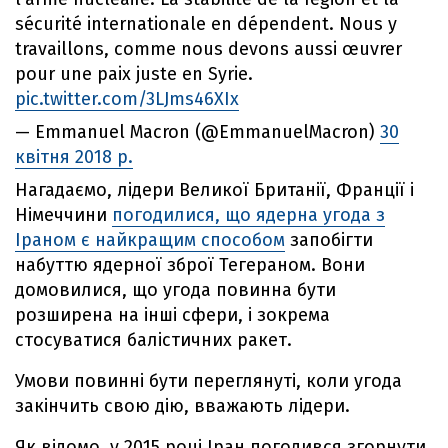
sécurité internationale en dépendent. Nous y
travaillons, comme nous devons aussi œuvrer
pour une paix juste en Syrie.
pic.twitter.com/3LJms46XIx
— Emmanuel Macron (@EmmanuelMacron)
30
квітня 2018 р.
Нагадаємо, лідери Великої Британії, Франції і
Німеччини
погодилися, що ядерна угода з
Іраном є найкращим способом
запобігти
набуттю ядерної зброї Тегераном. Вони
домовилися, що угода повинна бути
розширена на інші сфери, і зокрема
стосуватися балістичних ракет.
Умови повинні бути переглянуті, коли угода
закінчить свою дію, вважають лідери.
Як відомо, у 2015 році Іран погодився згорнути