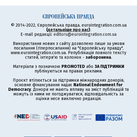
© 2014-2022, Європейська правда, eurointegration.com.ua
(
детальніше про нас
)
.
E-mail редакції:
editors@eurointegration.com.ua
Використання новин з сайту дозволено лише за умови
посилання (гіперпосилання) на "Європейську правду",
www.eurointegration.com.ua. Републікація повного тексту
статей, інтерв'ю та колонок -
заборонена
.
Матеріали з позначкою
PROMOTED
або
ЗА ПІДТРИМКИ
публікуються на правах реклами.
Проєкт втілюється за підтримки міжнародних донорів,
основне фінансування надає
National Endowment for
Democracy
. Донори не мають впливу на зміст публікацій та
можуть із ними не погоджуватися, відповідальність за
оцінки несе виключно редакція.