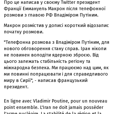
Про це написав у своєму Twitter президент
Франції Еммануель Макрон після телефонної
розмови з главою РФ Владіміром Путіним.
Макрон розмістив у дописі короткий відозапис
початку розмови.
"Телефонна розмова з Владіміром Путіним, для
нового обговорення стану справ. Іран ніколи
не повинен володіти ядерною зброєю. Від
цього залежать стабільність регіону та
міжнародна безпека. Ми працюємо над цим, як
ми повинні попрацювати і для справедливого
миру в Сирії", - написав французький
президент.
En ligne avec Vladimir Poutine, pour un nouveau
point ensemble. L'Iran ne doit jamais posséder
l'arme nucléaire. La stabilité de la région et la