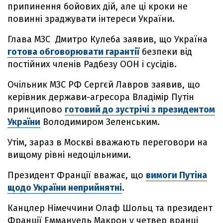
припинення бойових дій, але ці кроки не
повинні зраджувати інтереси України.
Глава МЗС Дмитро Кулеба заявив, що Україна
готова обговорювати гарантії
безпеки від
постійних членів Радбезу ООН і сусідів.
Очільник МЗС РФ Сергєй Лавров заявив, що
керівник держави-агресора Владімір Путін
принципово
готовий до зустрічі з президентом
України
Володимиром Зеленським.
Утім, зараз в Москві вважають переговори на
вищому рівні недоцільними.
Президент Франції вважає, що
вимоги Путіна
щодо України неприйнятні
.
Канцлер Німеччини Олаф Шольц та президент
Франції Еммануель Макрон у четвер вранці