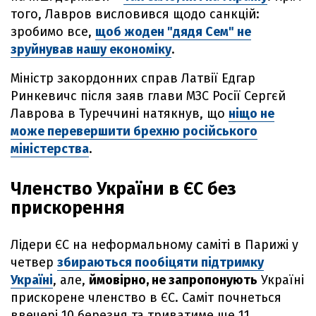
того, Лавров висловився щодо санкцій:
зробимо все,
щоб жоден "дядя Сем" не
зруйнував нашу економіку
.
Міністр закордонних справ Латвії Едгар
Ринкевичс після заяв глави МЗС Росії Сергєй
Лаврова в Туреччині натякнув, що
ніщо не
може перевершити брехню російського
міністерства
.
Членство України в ЄС без
прискорення
Лідери ЄС на неформальному саміті в Парижі у
четвер
збираються пообіцяти підтримку
Україні
, але,
ймовірно, не запропонують
Україні
прискорене членство в ЄС. Саміт почнеться
ввечері 10 березня та триватиме ще 11