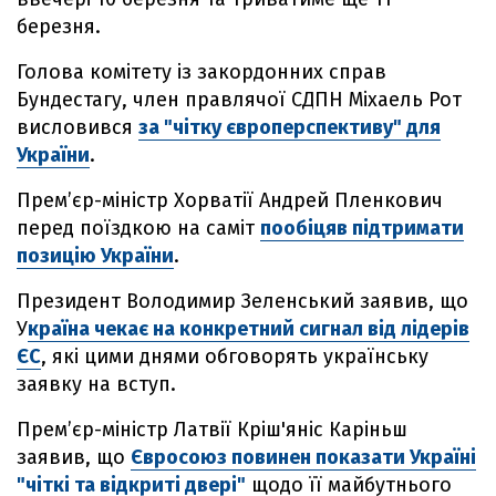
березня.
Голова комітету із закордонних справ
Бундестагу, член правлячої СДПН Міхаель Рот
висловився
за "чітку європерспективу" для
України
.
Прем’єр-міністр Хорватії Андрей Пленкович
перед поїздкою на саміт
пообіцяв підтримати
позицію України
.
Президент Володимир Зеленський заявив, що
У
країна чекає на конкретний сигнал від лідерів
ЄС
, які цими днями обговорять українську
заявку на вступ.
Прем’єр-міністр Латвії Кріш'яніс Каріньш
заявив, що
Євросоюз повинен показати Україні
"чіткі та відкриті двері"
щодо її майбутнього