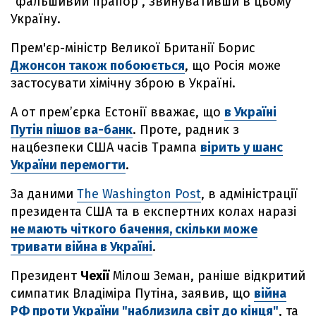
"фальшивий прапор", звинувативши в цьому
Україну.
Прем'єр-міністр Великої Британії Борис
Джонсон також побоюється
, що Росія може
застосувати хімічну зброю в Україні.
А от прем’єрка Естонії вважає, що
в Україні
Путін пішов ва-банк
. Проте, радник з
нацбезпеки США часів Трампа
вірить у шанс
України перемогти
.
За даними
The Washington Post
, в адміністрації
президента США та в експертних колах наразі
не мають чіткого бачення, скільки може
тривати війна в Україні
.
Президент
Чехії
Мілош Земан, раніше відкритий
симпатик Владіміра Путіна, заявив, що
війна
РФ проти України "наблизила світ до кінця"
, та