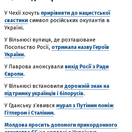
У Чехії хочуть
прирівняти до нацистської
свастики
символ російських окупантів в
Україні.
У Вільнюсі вулиця, де розташоване
Посольство Росії,
отримала назву Героїв
України
.
У Лаврова анонсували
вихід Росії з Ради
Європи
.
У Вільнюсі встановили
дорожній знак на
підтримку українців і білорусів
.
У Гданську з’явився
мурал з Путіним поміж
Гітлером і Сталіним
.
Молдова просить допомоги прикордонного