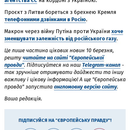
агентства ЄС
на кордоні з Україною.
Проєкт з Литви бореться з брехнею Кремля
телефонними дзвінками в Росію
.
Макрон через війну Путіна проти України
хоче
зменшувати залежність від російського газу
.
Це лише частина цікавих новин
10 березня,
решту
читайте на сайті "Європейської
правди"
.
Підписуйтеся на наш
Telegram-канал
-
так зручніше отримувати дайджести та іншу
важливу і цікаву інформацію! А ще "Європейська
правда" запустила
англомовну версію сайту
.
Ваша редакція.
ПІДПИСУЙСЯ НА "ЄВРОПЕЙСЬКУ ПРАВДУ"!