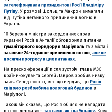
зателефонували президентові Росії Владіміру
Путіну
. У розмові Шольц та Макрон вимагали
від Путіна негайного припинення вогню в
Україні.
10 березня міністри закордонних справ
України і Росії в Анталії обговорили питання
гуманітарного коридору в Маріуполь
та з міста і
загальне 24-годинне припинення вогню
,
але не
досягли прогресу в цих питаннях
.
На пресконференції після зустрічі глава МЗС
країни-окупанта Сєргєй Лавров зробив низку
заяв. Серед іншого, він підтвердив, що
Росія
свідомо розбомбила пологовий будинок
в
Маріуполі.
Також він сказав, що Росія обіцяє не нападати
на інші держави –
так само, як і на Україну
. Крім