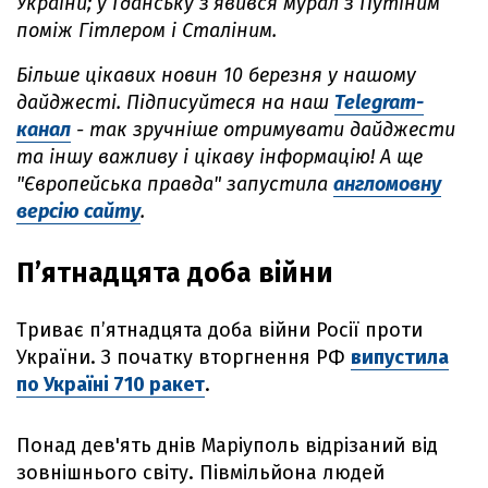
України; у Гданську з’явився мурал з Путіним
поміж Гітлером і Сталіним.
Більше цікавих новин 10 березня у нашому
дайджесті. Підписуйтеся на наш
Telegram-
канал
- так зручніше отримувати дайджести
та іншу важливу і цікаву інформацію! А ще
"Європейська правда" запустила
англомовну
версію сайту
.
П’ятнадцята доба війни
Триває п’ятнадцята доба війни Росії проти
України. З початку вторгнення РФ
випустила
по Україні 710 ракет
.
Понад дев'ять днів Маріуполь відрізаний від
зовнішнього світу. Півмільйона людей