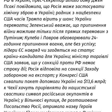
РФ в Україні; прес-секретар Білого дому Джен
Псакі повідомила, що Росія може застосувати
хімічну зброю в Україні; радник з нацбезпеки
США часів Трампа вірить у шанс України
перемогти; Зеленський вважає, що припинення
війни можливе тільки після прямих перемовин з
Путіним; Кулеба і Лавров обговорювали 24-
годинне припинення вогню, але без успіху;
лідери ЄС навряд чи згодяться на статус
країни-кандидата для України; міністр торгівлі
США заявив, що у санкцій проти РФ немає
строку дії; Росія відповіла на санкції Заходу
забороною на експорт; у Конгресі США
схвалили пакет допомоги Україні на $13,6 млрд;
к Чехії хочуть прирівняти до нацистської
свастики символ російських окупантів в
Україні; у Вільнюсі вулиця, де розташоване
Посольство Росії, отримала назву Героїв