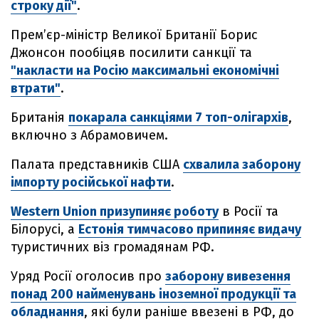
строку дії"
.
Прем’єр-міністр Великої Британії Борис
Джонсон пообіцяв посилити санкції та
"накласти на Росію максимальні економічні
втрати"
.
Британія
покарала санкціями 7 топ-олігархів
,
включно з Абрамовичем.
Палата представників США
схвалила заборону
імпорту російської нафти
.
Western Union призупиняє роботу
в Росії та
Білорусі, а
Естонія тимчасово припиняє видачу
туристичних віз громадянам РФ.
Уряд Росії оголосив про
заборону вивезення
понад 200 найменувань іноземної продукції та
обладнання
, які були раніше ввезені в РФ, до