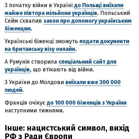
З початку війни в Україні
до Польщі виїхали
майже півтора мільйони українців
. Польський
Сейм схвалив
закон про допомогу українським
біженцям
.
Українські біженці зможуть
подати документи
на британську візу онлайн
.
А Румунія створила
спеціальний сайт для
українців
, що втікають від війни.
З України до Молдови
виїхали вже 300 000
людей
.
Франція очікує
до 100 000 біженців з України
наступними тижнями.
Інше: нацистський символ, вихід
РФ з Ради Європи