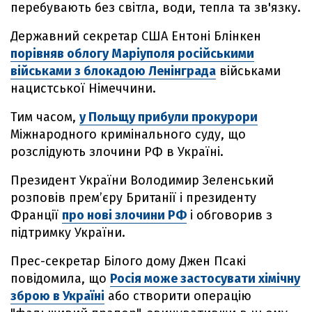
перебувають без світла, води, тепла та зв'язку.
Державний секретар США Ентоні Блінкен
порівняв облогу Маріуполя російськими
військами з блокадою Ленінграда
військами
нацистської Німеччини.
Тим часом,
у Польщу прибули прокурори
Міжнародного кримінального суду, що
розслідують злочини РФ в Україні.
Президент України Володимир Зеленський
розповів прем’єру Британії і президенту
Франції
про нові злочини РФ
і обговорив з
підтримку України.
Прес-секретар Білого дому Джен Псакі
повідомила, що
Росія може застосувати хімічну
зброю в Україні
або створити операцію