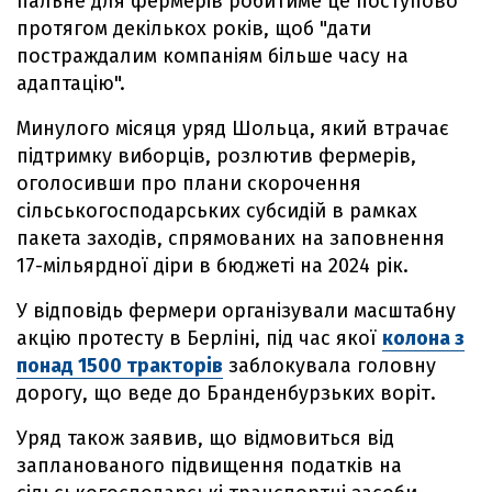
пальне для фермерів робитиме це поступово
протягом декількох років, щоб "дати
постраждалим компаніям більше часу на
адаптацію".
Минулого місяця уряд Шольца, який втрачає
підтримку виборців, розлютив фермерів,
оголосивши про плани скорочення
сільськогосподарських субсидій в рамках
пакета заходів, спрямованих на заповнення
17-мільярдної діри в бюджеті на 2024 рік.
У відповідь фермери організували масштабну
акцію протесту в Берліні, під час якої
колона з
понад 1500 тракторів
заблокувала головну
дорогу, що веде до Бранденбурзьких воріт.
Уряд також заявив, що відмовиться від
запланованого підвищення податків на