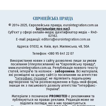
© 2014-2025, Європейська правда, eurointegration.com.ua
(
детальніше про нас
)
.
Суб'єкт у сфері онлайн-медіа; ідентифікатор медіа – R40-
02162.
E-mail редакції:
editors@eurointegration.com.ua
Адреса: 01032, м. Київ, вул. Жилянська, 48, 50А
Телефон: +380 95 641 22 07
Використання новин з сайту дозволено лише за умови
посилання (гіперпосилання) на "Європейську правду",
www.eurointegration.com.ua. Републікація повного тексту
статей, інтерв'ю та колонок -
заборонена
. Всі матеріали,
які розміщені на цьому сайті із посиланням на агентство
"Інтерфакс-Україна"
, не підлягають подальшому
відтворенню та/чи розповсюдженню в будь-якій формі,
інакше як з письмового дозволу агентства "Інтерфакс-
Україна".
Матеріали з позначкою
PROMOTED
є рекламними та
публікуються на правах реклами. Редакція може не
поділяти погляди, які в них промотуються.