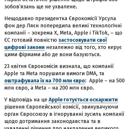
зобов’язань ще не ухвалене.
Нещодавно президентка Єврокомісії Урсула
фон дер Ляєн попередила великі технологічні
компанії – зокрема X, Meta, Apple і TikTok, – що
ЄС готовий повністю
застосовувати свої
цифрові закони
незалежно від того, хто керує
цими фірмами або де вони базуються.
23 квітня Єврокомісія визнала, що компанії
Apple та Meta порушили вимоги DMA, та
оштрафувала їх на 700 млн євро
: Apple – на 500
млн євро, а Meta – на 200 млн євро.
У відповідь на це
Apple готується оскаржити
рішення Європейської комісії, звинувачуючи
орган Євросоюзу в ігноруванні зусиль компанії
щодо дотримання законодавства та в
ухваленні рішення про накладення великого