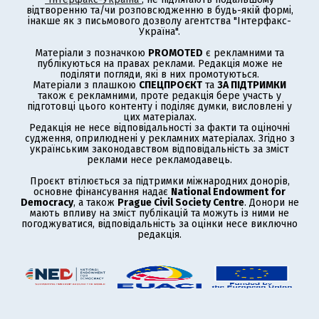
відтворенню та/чи розповсюдженню в будь-якій формі,
інакше як з письмового дозволу агентства "Інтерфакс-
Україна".
Матеріали з позначкою
PROMOTED
є рекламними та
публікуються на правах реклами. Редакція може не
поділяти погляди, які в них промотуються.
Матеріали з плашкою
СПЕЦПРОЄКТ
та
ЗА ПІДТРИМКИ
також є рекламними, проте редакція бере участь у
підготовці цього контенту і поділяє думки, висловлені у
цих матеріалах.
Редакція не несе відповідальності за факти та оціночні
судження, оприлюднені у рекламних матеріалах. Згідно з
українським законодавством відповідальність за зміст
реклами несе рекламодавець.
Проєкт втілюється за підтримки міжнародних донорів,
основне фінансування надає
National Endowment for
Democracy
, а також
Prague Civil Society Centre
. Донори не
мають впливу на зміст публікацій та можуть із ними не
погоджуватися, відповідальність за оцінки несе виключно
редакція.