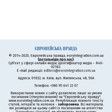
© 2014-2025, Європейська правда, eurointegration.com.ua
(
детальніше про нас
)
.
Суб'єкт у сфері онлайн-медіа; ідентифікатор медіа – R40-
02162.
E-mail редакції:
editors@eurointegration.com.ua
Адреса: 01032, м. Київ, вул. Жилянська, 48, 50А
Телефон: +380 95 641 22 07
Використання новин з сайту дозволено лише за умови
посилання (гіперпосилання) на "Європейську правду",
www.eurointegration.com.ua. Републікація повного тексту
статей, інтерв'ю та колонок -
заборонена
. Всі матеріали,
які розміщені на цьому сайті із посиланням на агентство
"Інтерфакс-Україна"
, не підлягають подальшому