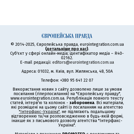
© 2014-2025, Європейська правда, eurointegration.com.ua
(
детальніше про нас
)
.
Суб'єкт у сфері онлайн-медіа; ідентифікатор медіа – R40-
02162.
E-mail редакції:
editors@eurointegration.com.ua
Адреса: 01032, м. Київ, вул. Жилянська, 48, 50А
Телефон: +380 95 641 22 07
Використання новин з сайту дозволено лише за умови
посилання (гіперпосилання) на "Європейську правду",
www.eurointegration.com.ua. Републікація повного тексту
статей, інтерв'ю та колонок -
заборонена
. Всі матеріали,
які розміщені на цьому сайті із посиланням на агентство
"Інтерфакс-Україна"
, не підлягають подальшому
відтворенню та/чи розповсюдженню в будь-якій формі,
інакше як з письмового дозволу агентства "Інтерфакс-
Україна".