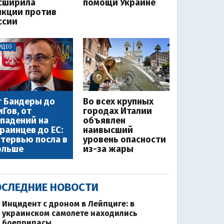
сширила
помощи Украине
нкции против
ссии
ИДЕО
 Бандеры до
Во всех крупных
Гов, от
городах Италии
падений на
объявлен
раинцев до ЕС:
наивысший
тервью посла в
уровень опасности
ольше
из-за жары
СЛЕДНИЕ НОВОСТИ
Инцидент с дроном в Лейпциге: в
украинском самолете находились
боеприпасы