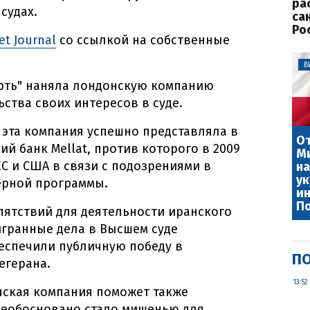
ра
судах.
са
Ро
et Journal
со ссылкой на собственные
В
фть" наняла лондонскую компанию
ьства своих интересов в суде.
 эта компания успешно представляла в
От
ий банк Mellat, против которого в 2009
Ми
С и США в связи с подозрениями в
на
ук
ерной программы.
ин
П
епятствий для деятельности иранского
ыигранные дела в Высшем суде
беспечили публичную победу в
ПО
егерана.
13:52
нская компания поможет также
 необосновано стало мишенью для