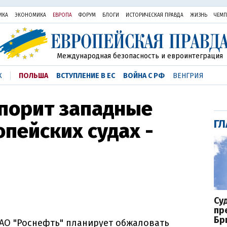
ИКА
ЭКОНОМИКА
ЕВРОПА
ФОРУМ
БЛОГИ
ИСТОРИЧЕСКАЯ ПРАВДА
ЖИЗНЬ
ЧЕМ
Международная безопасность и евроинтеграция
К
ПОЛЬША
ВСТУПЛЕНИЕ В ЕС
ВОЙНА С РФ
ВЕНГРИЯ
спорит западные
ГЛ
опейских судах -
Су
пр
Бр
АО "Роснефть" планирует обжаловать