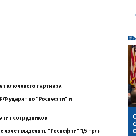
В
ВЫ
яет ключевого партнера
РФ ударят по "Роснефти" и
С
ратит сотрудников
с
С
 хочет выделять "Роснефти" 1,5 трлн