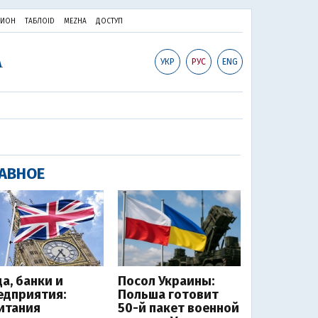
ПИОН
ТАБЛОID
MEZHA
ДОСТУП
УКР
РУС
ENG
АВНОЕ
да, банки и
Посол Украины:
едприятия:
Польша готовит
итания
50-й пакет военной