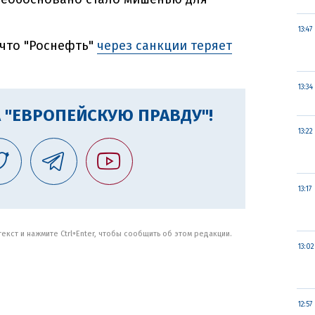
13:47
что "Роснефть"
через санкции теряет
13:34
 "ЕВРОПЕЙСКУЮ ПРАВДУ"!
13:22
13:17
кст и нажмите Ctrl+Enter, чтобы сообщить об этом редакции.
13:02
12:57