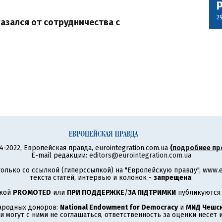
2
зался от сотрудничества с
4-2022, Европейская правда, eurointegration.com.ua
(
подробнее пр
E-mail редакции:
editors@eurointegration.com.ua
олько со ссылкой (гиперссылкой) на "Европейскую правду", www.eu
текста статей, интервью и колонок -
запрещена
.
ткой
PROMOTED
или
ПРИ ПОДДЕРЖКЕ
/
ЗА ПІДТРИМКИ
публикуются 
ародных доноров:
National Endowment for Democracy
и
МИД Чешск
 могут с ними не соглашаться, ответственность за оценки несет