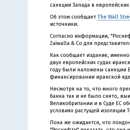
санкции Запада в европейских 
Об этом сообщает
The Wall Stre
источники.
Согласно информации, "Росне
Zaiwalla & Co для представител
Как сообщает издание, именно
двух европейских судах иранск
году были наложены санкции Е
финансировании иранской яд
Несмотря на то, что много пр
банка так и не было снято, в
Великобритании и в Суде ЕС о
условиях растущей изоляции Т
Пока же ожидается, что лондо
"Роснефти" доказать, что она