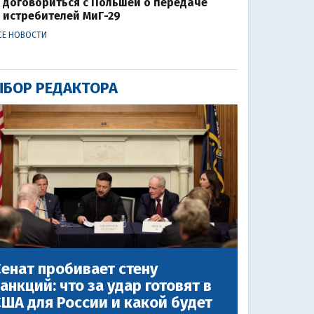
договориться с Польшей о передаче
истребителей МиГ-29
СЕ НОВОСТИ
БОР РЕДАКТОРА
енат пробивает стену
анкций: что за удар готовят в
ША для России и какой будет