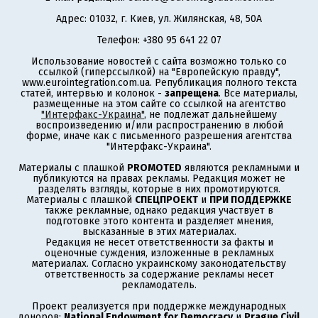
Адрес: 01032, г. Киев, ул. Жилянская, 48, 50А
Телефон: +380 95 641 22 07
Использование новостей с сайта возможно только со
ссылкой (гиперссылкой) на "Европейскую правду",
www.eurointegration.com.ua. Републикация полного текста
статей, интервью и колонок -
запрещена
. Все материалы,
размещенные на этом сайте со ссылкой на агентство
"Интерфакс-Украина"
, не подлежат дальнейшему
воспроизведению и/или распространению в любой
форме, иначе как с письменного разрешения агентства
"Интерфакс-Украина".
Материалы с плашкой
PROMOTED
являются рекламными и
публикуются на правах рекламы. Редакция может не
разделять взгляды, которые в них промотируются.
Материалы с плашкой
СПЕЦПРОЕКТ
и
ПРИ ПОДДЕРЖКЕ
также рекламные, однако редакция участвует в
подготовке этого контента и разделяет мнения,
высказанные в этих материалах.
Редакция не несет ответственности за факты и
оценочные суждения, изложенные в рекламных
материалах. Согласно украинскому законодательству
ответственность за содержание рекламы несет
рекламодатель.
Проект реализуется при поддержке международных
доноров:
National Endowment for Democracy
и
Prague Civil