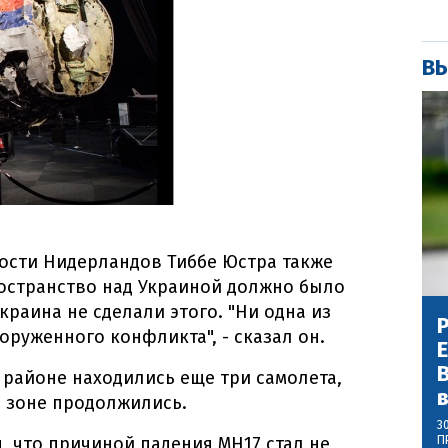
ВЫ
ости Нидерландов Тиббе Юстра также
остранство над Украиной должно было
краина не сделали этого. "Ни одна из
Р
оруженного конфликта", - сказал он.
В
 районе находились еще три самолета,
й зоне продолжились.
3
П
, что причиной падения МН17 стал не