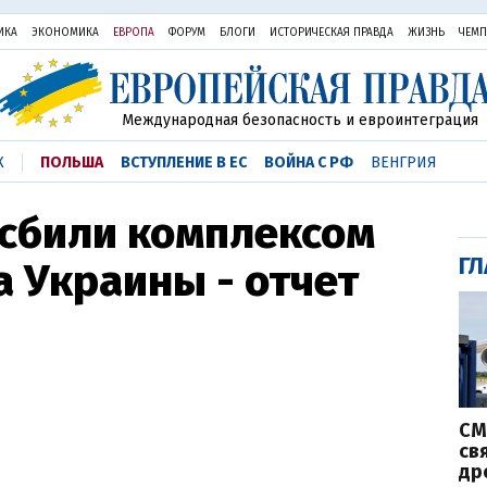
ИКА
ЭКОНОМИКА
ЕВРОПА
ФОРУМ
БЛОГИ
ИСТОРИЧЕСКАЯ ПРАВДА
ЖИЗНЬ
ЧЕМ
Международная безопасность и евроинтеграция
К
ПОЛЬША
ВСТУПЛЕНИЕ В ЕС
ВОЙНА С РФ
ВЕНГРИЯ
 сбили комплексом
ГЛ
а Украины - отчет
СМ
св
др