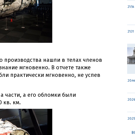
21:54
21:31
о производства нашли в телах членов
знание мгновенно. В отчете также
бли практически мгновенно, не успев
20:44
а части, а его обломки были
20:26
 кв. км.
20:25
В