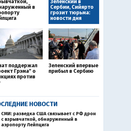
рывчаткой,
Зеленский в
наруженный в
Сербии, Сийярто
ропорту
грозит тюрьма:
йпцига
новости дня
нат поддержал
Зеленский впервые
роект Грэма" о
прибыл в Сербию
нкциях против
Ф
СЛЕДНИЕ НОВОСТИ
СМИ: разведка США связывает с РФ дрон
с взрывчаткой, обнаруженный в
аэропорту Лейпцига