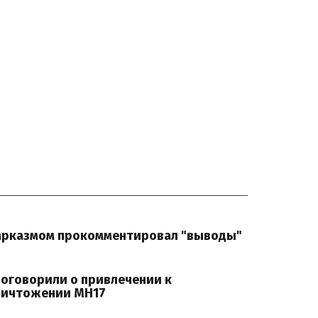
сарказмом прокомментировал "выводы"
поговорили о привлечении к
уничтожении MH17