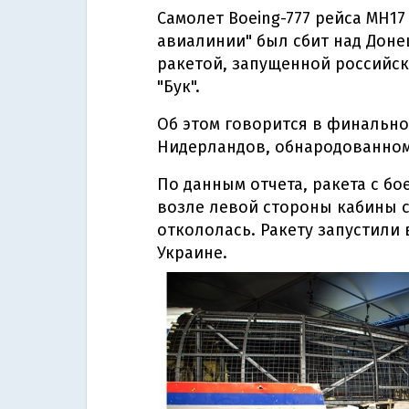
Самолет Boeing-777 рейса MH1
авиалинии" был сбит над Доне
ракетой, запущенной российс
"Бук".
Об этом говорится в финально
Нидерландов, обнародованном 
По данным отчета, ракета с б
возле левой стороны кабины с
откололась. Ракету запустили 
Украине.