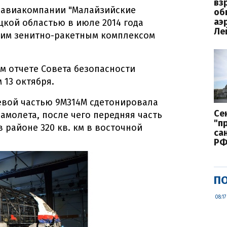
вз
7 авиакомпании "Малайзийские
об
аэ
цкой областью в июле 2014 года
Ле
ким зенитно-ракетным комплексом
м отчете Совета безопасности
13 октября.
оевой частью 9М314М сдетонировала
Се
амолета, после чего передняя часть
"п
в районе 320 кв. км в восточной
са
Р
ПО
08:17