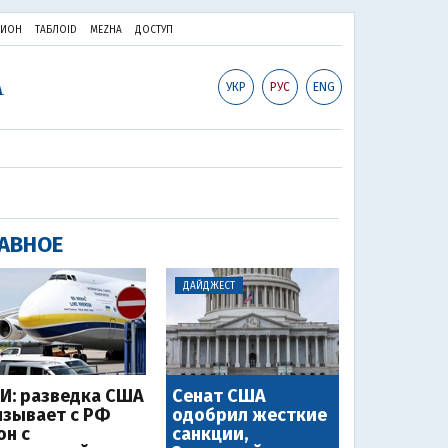
ПИОН
ТАБЛОID
MEZHA
ДОСТУП
УКР
РУС
ENG
АВНОЕ
ДАЙДЖЕСТ
И: разведка США
Сенат США
язывает с РФ
одобрил жесткие
он с
санкции,