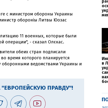
ра
ос
ук
нге с министром обороны Украины
ме
министр обороніы Литвы Юозас
илитацию 11 военных, которые были
 операции", - сказал Олєкас.
авители обеих стран подписали
 во время которого планируется
Ин
в 
у оборонными ведомствами Украины и
ук
са
на
бо
 "ЕВРОПЕЙСКУЮ ПРАВДУ"!
ПО
16:02