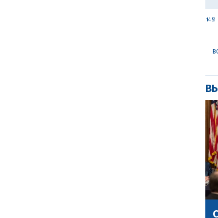
14:51
В
ВЫ
С