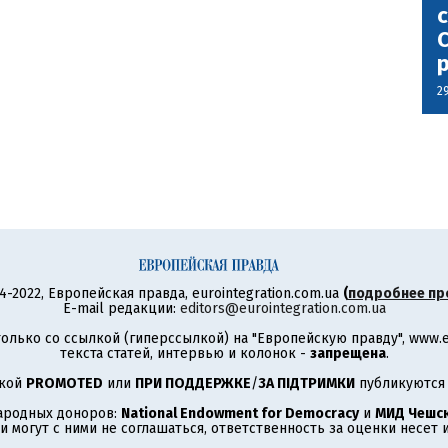
с
С
2
4-2022, Европейская правда, eurointegration.com.ua
(
подробнее пр
E-mail редакции:
editors@eurointegration.com.ua
олько со ссылкой (гиперссылкой) на "Европейскую правду", www.eu
текста статей, интервью и колонок -
запрещена
.
ткой
PROMOTED
или
ПРИ ПОДДЕРЖКЕ
/
ЗА ПІДТРИМКИ
публикуются 
ародных доноров:
National Endowment for Democracy
и
МИД Чешск
 могут с ними не соглашаться, ответственность за оценки несет