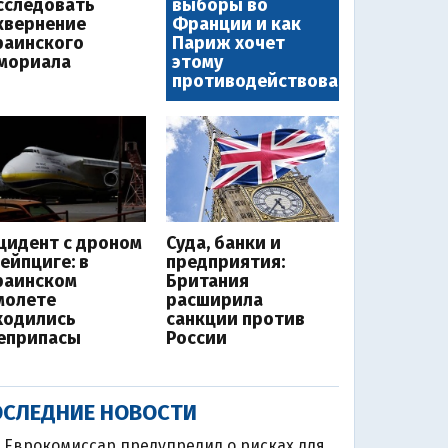
сследовать
выборы во
квернение
Франции и как
раинского
Париж хочет
мориала
этому
противодействовать
цидент с дроном
Суда, банки и
Лейпциге: в
предприятия:
раинском
Британия
молете
расширила
ходились
санкции против
еприпасы
России
СЛЕДНИЕ НОВОСТИ
Еврокомиссар предупредил о рисках для