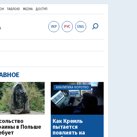
ОН
ТАБЛОID
MEZHA
ДОСТУП
УКР
РУС
ENG
АВНОЕ
АНАЛИТИКА КОРОТКО
сольство
Как Кремль
раины в Польше
пытается
ебует
повлиять на