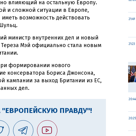
22:03
нно влияющий на остальную Европу.
й и сложной ситуации в Европе,
ы иметь возможность действовать
21:49
 Шульц.
ий министр внутренних дел и новый
 Тереза Мэй официально стала новым
21:23
тании.
при формировании нового
ие консерватора Бориса Джонсона,
 кампании за выход Британии из ЕС,
анных дел.
20:44
 "ЕВРОПЕЙСКУЮ ПРАВДУ"!
20:25