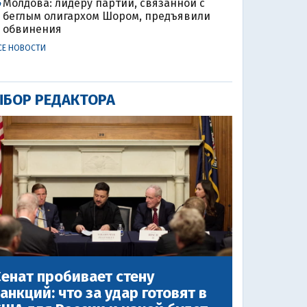
Молдова: лидеру партии, связанной с
4
беглым олигархом Шором, предъявили
обвинения
СЕ НОВОСТИ
БОР РЕДАКТОРА
енат пробивает стену
анкций: что за удар готовят в