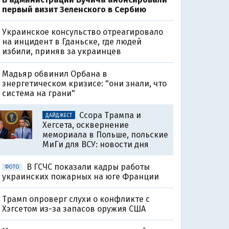
первый визит Зеленского в Сербию
Украинское консульство отреагировало
на инцидент в Гданьске, где людей
избили, приняв за украинцев
Мадьяр обвинил Орбана в
энергетическом кризисе: "они знали, что
система на грани"
Ссора Трампа и
ДАЙДЖЕСТ
Хегсета, осквернение
мемориала в Польше, польские
МиГи для ВСУ: новости дня
В ГСЧС показали кадры работы
ФОТО
украинских пожарных на юге Франции
Трамп опроверг слухи о конфликте с
Хэгсетом из-за запасов оружия США