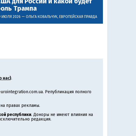
ША для России и какой будет
роль Трампа
9 ИЮЛЯ 2026 —
ОЛЬГА КОВАЛЬЧУК
, ЕВРОПЕЙСКАЯ ПРАВДА
о нас
)
.
rointegration.com.ua. Републикация полного
на правах рекламы.
ой республики
. Доноры не имеют влияния на
 исключительно редакция.