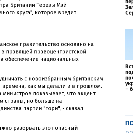
пе
тра Британии Терезы Мэй
Зе
ного круга", которое вредит
Се
танское правительство основано на
 в правящей правоцентристской
на обеспечение национальных
Вс
по
по
рудничать с новоизбранным британским
ук
 времена, как мы делали и в прошлом.
– 
а министров показывает, что акцент
м страны, но больше на
инства партии "тори", - сказал
ПО
лжно разорвать этот опасный