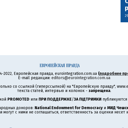
С
2
4-2022, Европейская правда, eurointegration.com.ua
(
подробнее пр
E-mail редакции:
editors@eurointegration.com.ua
олько со ссылкой (гиперссылкой) на "Европейскую правду", www.eu
текста статей, интервью и колонок -
запрещена
.
ткой
PROMOTED
или
ПРИ ПОДДЕРЖКЕ
/
ЗА ПІДТРИМКИ
публикуются 
ародных доноров:
National Endowment for Democracy
и
МИД Чешск
 могут с ними не соглашаться, ответственность за оценки несет