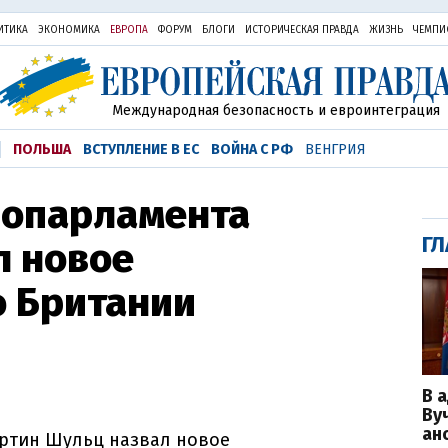
ИТИКА
ЭКОНОМИКА
ЕВРОПА
ФОРУМ
БЛОГИ
ИСТОРИЧЕСКАЯ ПРАВДА
ЖИЗНЬ
ЧЕМПИ
Международная безопасность и евроинтеграция
ПОЛЬША
ВСТУПЛЕНИЕ В ЕС
ВОЙНА С РФ
ВЕНГРИЯ
ропарламента
ГЛ
л новое
о Британии
В 
Ву
ан
ртин Шульц назвал новое