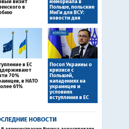
рвый визит
мемориала в
ленского в
Польше, польские
рбию
МиГи для ВСУ:
новости дня
КОРОТКО
тупление в ЕС
Посол Украины о
ддерживают
кризисе с
чти 70%
Польшей,
раинцев, в НАТО
нападениях на
более 61%
украинцев и
условиях
вступления в ЕС
СЛЕДНИЕ НОВОСТИ
В администрации Вучича анонсировали