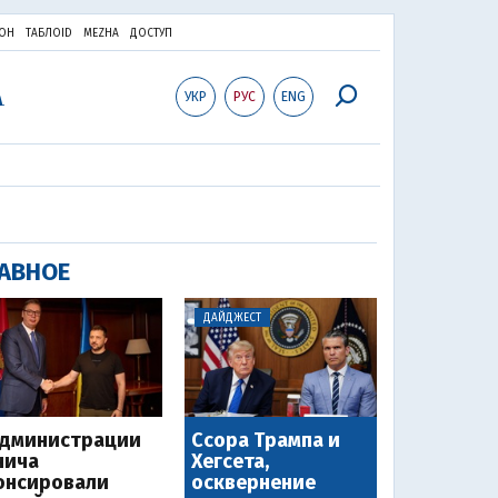
ОН
ТАБЛОID
MEZHA
ДОСТУП
УКР
РУС
ENG
АВНОЕ
ДАЙДЖЕСТ
администрации
Ссора Трампа и
чича
Хегсета,
онсировали
осквернение