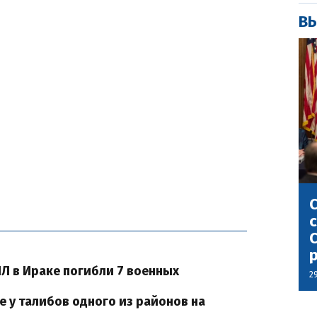
ВЫ
С
с
С
ИЛ в Ираке погибли 7 военных
2
е у талибов одного из районов на