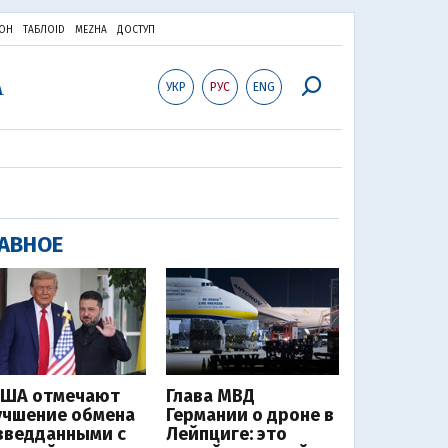
ОН
ТАБЛОID
MEZHA
ДОСТУП
УКР
РУС
ENG
АВНОЕ
США отмечают
Глава МВД
учшение обмена
Германии о дроне в
зведданными с
Лейпциге: это