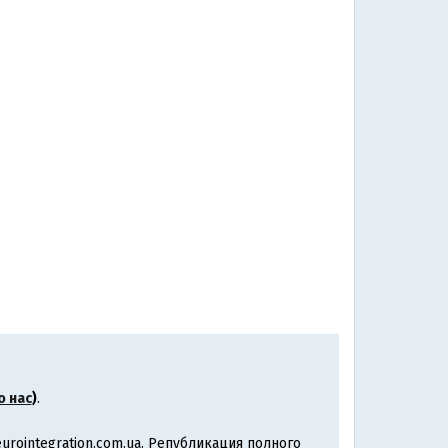
о нас
)
.
rointegration.com.ua. Републикация полного