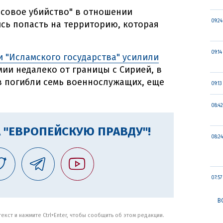
совое убийство" в отношении
09:24
ись попасть на территорию, которая
09:14
 "Исламского государства" усилили
ии недалеко от границы с Сирией, в
в погибли семь военнослужащих, еще
09:13
08:42
 "ЕВРОПЕЙСКУЮ ПРАВДУ"!
08:24
07:57
В
кст и нажмите Ctrl+Enter, чтобы сообщить об этом редакции.