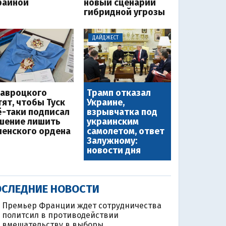
раиной
новый сценарий
гибридной угрозы
ДАЙДЖЕСТ
Навроцкого
Трамп отказал
тят, чтобы Туск
Украине,
ё-таки подписал
взрывчатка под
шение лишить
украинским
ленского ордена
самолетом, ответ
Залужному:
новости дня
СЛЕДНИЕ НОВОСТИ
Премьер Франции ждет сотрудничества
политсил в противодействии
вмешательству в выборы