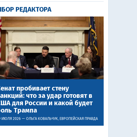
БОР РЕДАКТОРА
енат пробивает стену
анкций: что за удар готовят в
ША для России и какой будет
роль Трампа
9 ИЮЛЯ 2026 —
ОЛЬГА КОВАЛЬЧУК
, ЕВРОПЕЙСКАЯ ПРАВДА