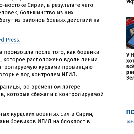
Ук
о-востоке Сирии, в результате чего
еловек, большинство из них
егут из районов боевых действий на
ed Press.
а произошла после того, как боевики
У 
и, которое расположено вдоль линии
хо
вс
онтролируемую курдами провинцию
ре
которые под контролем ИГИЛ.
Зе
 границы, во временном лагере
ев, которые сбежали с контролируемой
ПО
ных курдских военных сил в Сирии,
таки боевиков ИГИЛ на блокпост в
09:34