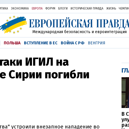
ИТИКА
ЭКОНОМИКА
ЕВРОПА
ФОРУМ
БЛОГИ
ИСТОРИЧЕСКАЯ ПРАВДА
ЖИЗНЬ
ЧЕМПИ
Международная безопасность и евроинтеграция
ПОЛЬША
ВСТУПЛЕНИЕ В ЕС
ВОЙНА С РФ
ВЕНГРИЯ
атаки ИГИЛ на
ГЛ
е Сирии погибли
В 
ул
ра
тва" устроили внезапное нападение во