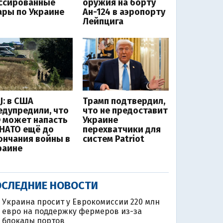
ссированные
оружия на борту
ары по Украине
Ан-124 в аэропорту
Лейпцига
J: в США
Трамп подтвердил,
едупредили, что
что не предоставит
 может напасть
Украине
 НАТО ещё до
перехватчики для
ончания войны в
систем Patriot
раине
СЛЕДНИЕ НОВОСТИ
Украина просит у Еврокомиссии 220 млн
евро на поддержку фермеров из-за
блокады портов