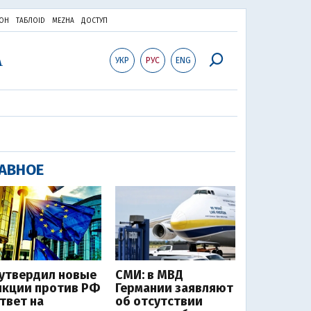
ОН
ТАБЛОID
MEZHA
ДОСТУП
УКР
РУС
ENG
АВНОЕ
 утвердил новые
СМИ: в МВД
нкции против РФ
Германии заявляют
ответ на
об отсутствии