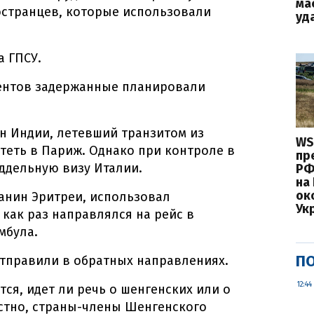
ма
остранцев, которые использовали
уд
а ГПСУ.
ентов задержанные планировали
н Индии, летевший транзитом из
WS
теть в Париж. Однако при контроле в
пр
ддельную визу Италии.
РФ
на
ок
анин Эритреи, использовал
Ук
 как раз направлялся на рейс в
мбула.
ПО
отправили в обратных направлениях.
12:44
ся, идет ли речь о шенгенских или о
стно, страны-члены Шенгенского