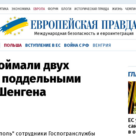
ИТИКА
ЭКОНОМИКА
ЕВРОПА
ФОРУМ
БЛОГИ
ИСТОРИЧЕСКАЯ ПРАВДА
ЖИЗНЬ
ЧЕМПИ
Международная безопасность и евроинтеграция
ПОЛЬША
ВСТУПЛЕНИЕ В ЕС
ВОЙНА С РФ
ВЕНГРИЯ
оймали двух
ГЛ
с поддельными
 Шенгена
ЕС
са
в 
поль" сотрудники Госпогранслужбы