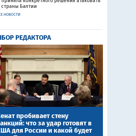
приняла конкретного решения атаковать
страны Балтии
СЕ НОВОСТИ
БОР РЕДАКТОРА
енат пробивает стену
анкций: что за удар готовят в
ША для России и какой будет