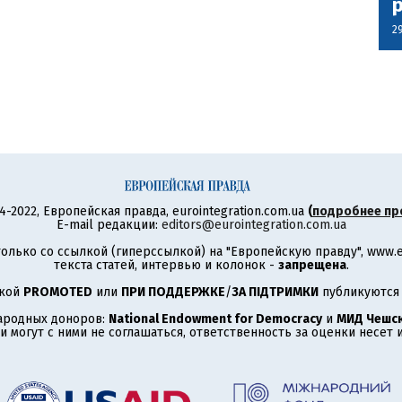
2
4-2022, Европейская правда, eurointegration.com.ua
(
подробнее пр
E-mail редакции:
editors@eurointegration.com.ua
олько со ссылкой (гиперссылкой) на "Европейскую правду", www.eu
текста статей, интервью и колонок -
запрещена
.
ткой
PROMOTED
или
ПРИ ПОДДЕРЖКЕ
/
ЗА ПІДТРИМКИ
публикуются 
ародных доноров:
National Endowment for Democracy
и
МИД Чешск
 могут с ними не соглашаться, ответственность за оценки несет