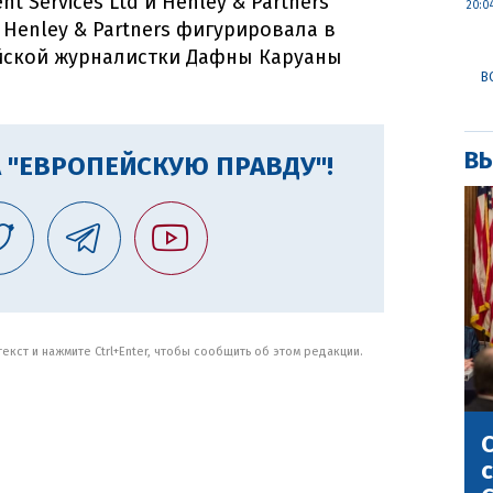
nt Services Ltd и Henley & Partners
20:0
я Henley & Partners фигурировала в
йской журналистки Дафны Каруаны
В
ВЫ
 "ЕВРОПЕЙСКУЮ ПРАВДУ"!
кст и нажмите Ctrl+Enter, чтобы сообщить об этом редакции.
С
с