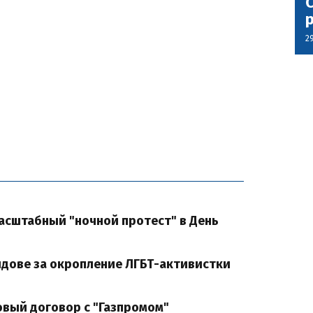
С
2
сштабный "ночной протест" в День
дове за окропление ЛГБТ-активистки
овый договор с "Газпромом"