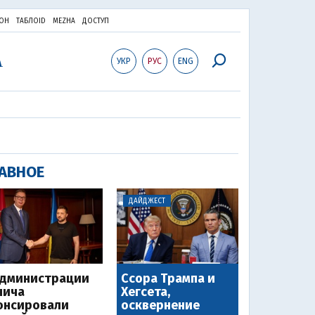
ОН
ТАБЛОID
MEZHA
ДОСТУП
УКР
РУС
ENG
АВНОЕ
ДАЙДЖЕСТ
администрации
Ссора Трампа и
чича
Хегсета,
онсировали
осквернение