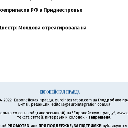
 боеприпасов РФ в Приднестровье
Днестр: Молдова отреагировала на
4-2022, Европейская правда, eurointegration.com.ua
(
подробнее пр
E-mail редакции:
editors@eurointegration.com.ua
олько со ссылкой (гиперссылкой) на "Европейскую правду", www.eu
текста статей, интервью и колонок -
запрещена
.
ткой
PROMOTED
или
ПРИ ПОДДЕРЖКЕ
/
ЗА ПІДТРИМКИ
публикуются 