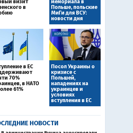
рвый визит
мемориала в
ленского в
Польше, польские
рбию
МиГи для ВСУ:
новости дня
КОРОТКО
тупление в ЕС
Посол Украины о
ддерживают
кризисе с
чти 70%
Польшей,
раинцев, в НАТО
нападениях на
более 61%
украинцев и
условиях
вступления в ЕС
СЛЕДНИЕ НОВОСТИ
В администрации Вучича анонсировали