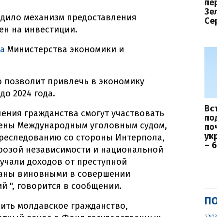
пе
Зе
дило механизм предоставления
Се
ен на инвестиции.
ба
Министерства экономики и
то позволит привлечь в экономику
до 2024 года.
Вс
ения гражданства смогут участвовать
по
нены Международным уголовным судом,
по
ук
преследованию со стороны Интерпола,
– 
грозой независимости и национальной
учали доходов от преступной
наны виновными в совершении
й ", говорится в сообщении.
ПО
ить молдавское гражданство,