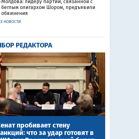
Молдова: лидеру партии, связанной с
4
беглым олигархом Шором, предъявили
обвинения
СЕ НОВОСТИ
БОР РЕДАКТОРА
енат пробивает стену
анкций: что за удар готовят в