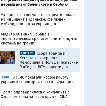
первый визит Зеленского в Сербию
Украинское консульство отреагировало
на инцидент в Гданьске, где людей
избили, приняв за украинцев
Мадьяр обвинил Орбана в
энергетическом кризисе: "они знали, что
система на грани"
Ссора Трампа и
ДАЙДЖЕСТ
Хегсета, осквернение
мемориала в Польше, польские
МиГи для ВСУ: новости дня
В ГСЧС показали кадры работы
ФОТО
украинских пожарных на юге Франции
Трамп опроверг слухи о конфликте с
Хэгсетом из-за запасов оружия США