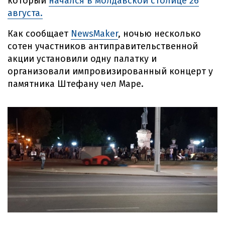
который
начался в молдавской столице 26
августа.
Как сообщает
NewsMaker
, ночью несколько
сотен участников антиправительственной
акции установили одну палатку и
организовали импровизированный концерт у
памятника Штефану чел Маре.