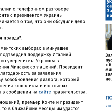
у
са
талии о телефонном разговоре
За
онте с президентом Украины
но
инается о том, что они обсудили дело
а.
я правда".
аментских выборах в минувшее
 подтвердил поддержку Италией
За
пу
и суверенитета Украины в
с 
ния Минских соглашений. Президент
ми
благодарность за заявления
за
не
зу возобновления диалога, который
ешения конфликта в восточных
ся в сообщении на
сайте
правительства.
ПО
тношений, премьер Конте и президент
21:51
что в ближайшие месяцы им удастся