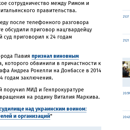
кое сотрудничество между Римом и
 итальянского правительства.
21:37
реду после телефонного разговора
нте обсудили приговор нацгвардейцу
й суд приговорил к 24 годам
21:21
города Павия
признал виновным
, которого обвинили в причастности к
афа Андреа Рокелли на Донбассе в 2014
24 годам заключения.
й поручил МИД и Генпрокуратуре
20:59
вращения на родину Виталия Маркива.
судилище над украинским воином:
елей и организаций
"
20:43