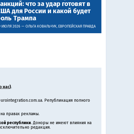
анкций: что за удар готовят в
ША для России и какой будет
роль Трампа
9 ИЮЛЯ 2026 —
ОЛЬГА КОВАЛЬЧУК
, ЕВРОПЕЙСКАЯ ПРАВДА
о нас
)
.
rointegration.com.ua. Републикация полного
на правах рекламы.
ой республики
. Доноры не имеют влияния на
 исключительно редакция.