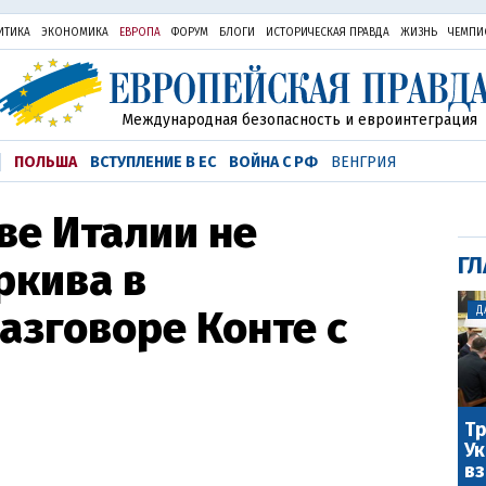
ИТИКА
ЭКОНОМИКА
ЕВРОПА
ФОРУМ
БЛОГИ
ИСТОРИЧЕСКАЯ ПРАВДА
ЖИЗНЬ
ЧЕМПИ
Международная безопасность и евроинтеграция
ПОЛЬША
ВСТУПЛЕНИЕ В ЕС
ВОЙНА С РФ
ВЕНГРИЯ
ве Италии не
ГЛ
ркива в
азговоре Конте с
Д
Тр
Ук
вз