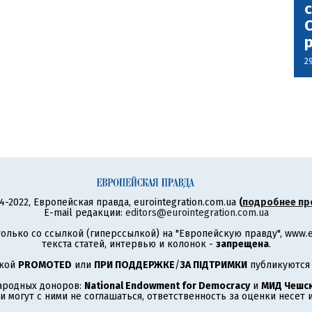
с
С
2
4-2022, Европейская правда, eurointegration.com.ua
(
подробнее пр
E-mail редакции:
editors@eurointegration.com.ua
олько со ссылкой (гиперссылкой) на "Европейскую правду", www.eu
текста статей, интервью и колонок -
запрещена
.
ткой
PROMOTED
или
ПРИ ПОДДЕРЖКЕ
/
ЗА ПІДТРИМКИ
публикуются 
ародных доноров:
National Endowment for Democracy
и
МИД Чешск
 могут с ними не соглашаться, ответственность за оценки несет