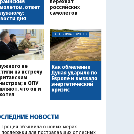
краинским
перехват
молетом, ответ
российских
лужному:
самолетов
вости дня
АНАЛИТИКА КОРОТКО
лужного не
Как обмеление
стили на встречу
Дуная ударило по
британским
Европе и вызвало
нистром; в ОПУ
энергетический
являют, что он и
кризис
 хотел
СЛЕДНИЕ НОВОСТИ
Греция объявила о новых мерах
поддержки для пострадавших от лесных