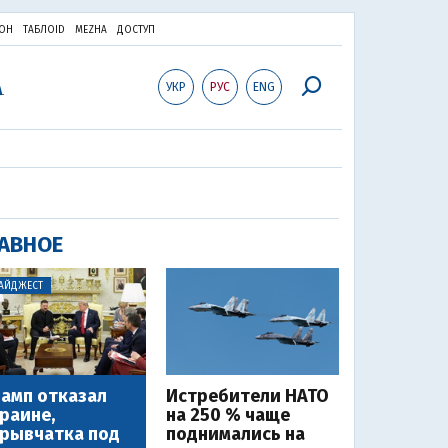
ОН
ТАБЛОID
MEZHA
ДОСТУП
УКР
РУС
ENG
АВНОЕ
АЙДЖЕСТ
амп отказал
Истребители НАТО
раине,
на 250 % чаще
рывчатка под
поднимались на